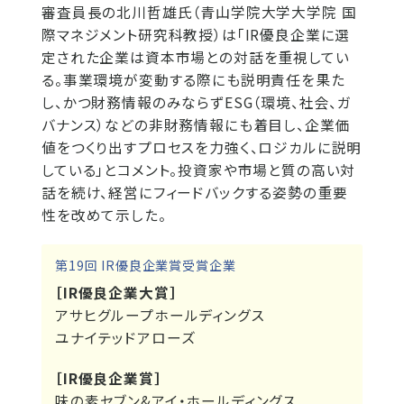
審査員長の北川哲雄氏（青山学院大学大学院 国
際マネジメント研究科教授）は「IR優良企業に選
定された企業は資本市場との対話を重視してい
る。事業環境が変動する際にも説明責任を果た
し、かつ財務情報のみならずESG（環境、社会、ガ
バナンス）などの非財務情報にも着目し、企業価
値をつくり出すプロセスを力強く、ロジカルに説明
している」とコメント。投資家や市場と質の高い対
話を続け、経営にフィードバックする姿勢の重要
性を改めて示した。
第19回 IR優良企業賞受賞企業
［IR優良企業大賞］
アサヒグループホールディングス
ユナイテッドアローズ
［IR優良企業賞］
味の素セブン&アイ・ホールディングス