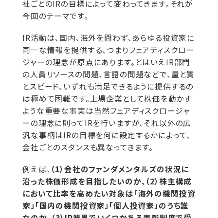
社ごとのIRの目標によって変わってきます。それが
今回のテーマです。
IR活動は、国内、海外を問わず、あらゆる投資家に
同一な情報を提供する、つまりフェアディスクロー
ジャーの理念が原点にあります。とはいえIR部門
の人員リソースの問題、言語の問題などで、量と質
とスピード、いずれも満足できるように提供するの
は極めて困難です。上場企業として株価を動かす
ような重要な事実は当然フェアディスクロージャ
ーの理念に則ってIRを行いますが、それ以外の広
汎な事柄はIRの目標を何に設定するかによって、
会社ごとのスタンスも異なってきます。
例えば、
（1）会社のファンダメンタルズの状況に
沿った株価形成を目指したいのか、（2）株主構成
において比率を高めたい対象は「海外の機関投資
家」「国内の機関投資家」「個人投資家」のうち誰
なのか、（3）IR業界でいくつかある表彰制度で受