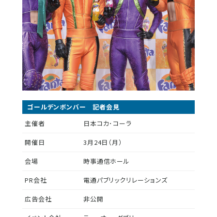
ゴールデンボンバー 記者会見
主催者
日本コカ･コーラ
開催日
3月24日（月）
会場
時事通信ホール
PR会社
電通パブリックリレーションズ
広告会社
非公開