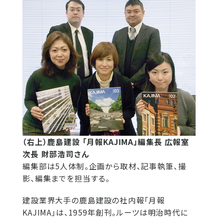
（右上）鹿島建設 「月報KAJIMA」編集長 広報室
次長 財部浩司さん
編集部は5人体制。企画から取材、記事執筆、撮
影、編集までを担当する。
建設業界大手の鹿島建設の社内報「月報
KAJIMA」は、1959年創刊。ルーツは明治時代に