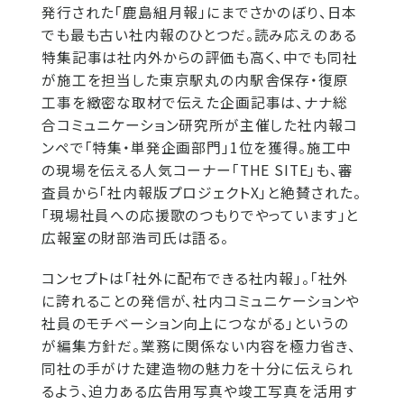
発行された「鹿島組月報」にまでさかのぼり、日本
でも最も古い社内報のひとつだ。読み応えのある
特集記事は社内外からの評価も高く、中でも同社
が施工を担当した東京駅丸の内駅舎保存・復原
工事を緻密な取材で伝えた企画記事は、ナナ総
合コミュニケーション研究所が主催した社内報コ
ンペで「特集・単発企画部門」1位を獲得。施工中
の現場を伝える人気コーナー「THE SITE」も、審
査員から「社内報版プロジェクトX」と絶賛された。
「現場社員への応援歌のつもりでやっています」と
広報室の財部浩司氏は語る。
コンセプトは「社外に配布できる社内報」。「社外
に誇れることの発信が、社内コミュニケーションや
社員のモチベーション向上につながる」というの
が編集方針だ。業務に関係ない内容を極力省き、
同社の手がけた建造物の魅力を十分に伝えられ
るよう、迫力ある広告用写真や竣工写真を活用す