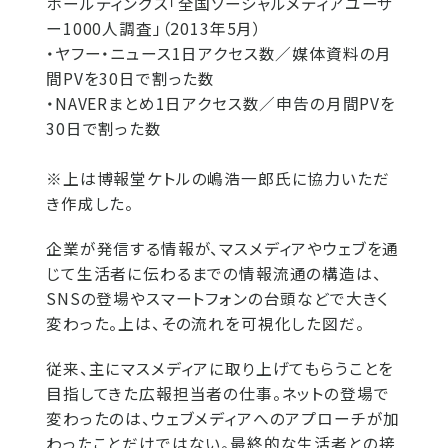
ホールディングス「全国ソーシャルメディアユーザ
ー1000人調査」（2013年5月）
・ヤフー・ニュース1日アクセス数／媒体資料の月
間PVを30日で割った数
・NAVERまとめ1日アクセス数／申告の月間PVを
30日で割った数
※上は博報堂ケトルの嶋浩一郎氏に協力いただ
き作成した。
企業が発信する情報が、マスメディアやウェブを通
じて生活者に伝わるまでの情報流通の構造は、
SNSの登場やスマートフォンの台頭などで大きく
変わった。上は、その流れを可視化した図だ。
従来、主にマスメディアに取り上げてもらうことを
目指してきた広報担当者の仕事。ネットの登場で
変わったのは、ウェブメディアへのアプローチが加
わったことだけではない。最終的な生活者との接