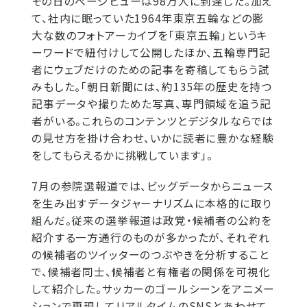
その日のページビューは98万人に到達した。加え
て、社内に眠っていた1964年東京五輪などの膨
大な数のフォトアーカイブを「東京五輪」というキ
ーワードで紐付けして公開したほか、五輪専門記
者にウェブだけのための記事を寄稿してもらう試
みもした。「朝日新聞には、約135年の歴史を持つ
記事データや撮りためた写真、専門領域を追う記
者がいる。これらのコンテンツとデジタルならでは
の見せ方を掛け合わせ、いかに読者に豊かな経験
をしてもらえるかに挑戦しています」。
7月の参院選報道では、ビッグデータからニュース
を生み出すデータジャーナリズムに本格的に取り
組んだ。従来の選挙報道は政党・候補者の公約を
紹介する一方通行のものが多かったが、それぞれ
の候補者のツイッターのつぶやきを分析すること
で、候補者同士、候補者と有権者の関係を可視化
して紹介した。サッカーのゴールシーンをアニメー
ションで再現してリアルタイムのSNSとあわせて