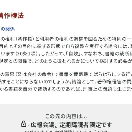
と著作権法
害の関係
の権利（著作権）と利用者の権利の調整を図るための特則の一
的目的とその目的に準ずる形態で自ら複製を実行する場合には、
います（30条1項）。したがって、「自炊」、すなわち、書籍の裁
規定との関係で、どのように扱われるかについて検討する必要が
の意思（又は会社の命令）で書籍を裁断機でばらばらにする行
することにならないのでしょうか。結論として、著作権侵害の問
かる書籍を自分で裁断するのであれば、刑事上の問題も生じま
この先の内容は...
『
広報会議
』 定期購読者限定です
ログインすると、定期購読しているメディアの