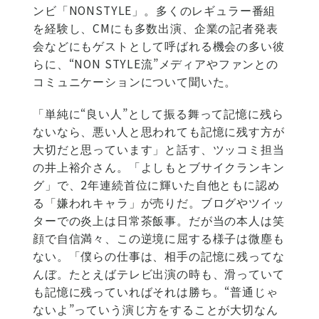
ンビ「NONSTYLE」。多くのレギュラー番組
を経験し、CMにも多数出演、企業の記者発表
会などにもゲストとして呼ばれる機会の多い彼
らに、“NON STYLE流”メディアやファンとの
コミュニケーションについて聞いた。
「単純に“良い人”として振る舞って記憶に残ら
ないなら、悪い人と思われても記憶に残す方が
大切だと思っています」と話す、ツッコミ担当
の井上裕介さん。「よしもとブサイクランキン
グ」で、2年連続首位に輝いた自他ともに認め
る「嫌われキャラ」が売りだ。ブログやツイッ
ターでの炎上は日常茶飯事。だが当の本人は笑
顔で自信満々、この逆境に屈する様子は微塵も
ない。「僕らの仕事は、相手の記憶に残ってな
んぼ。たとえばテレビ出演の時も、滑っていて
も記憶に残っていればそれは勝ち。“普通じゃ
ないよ”っていう演じ方をすることが大切なん