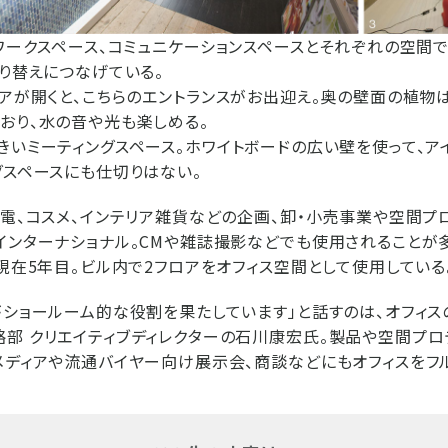
ワークスペース、コミュニケーションスペースとそれぞれの空間
切り替えにつなげている。
アが開くと、こちらのエントランスがお出迎え。奥の壁面の植物は
おり、水の音や光も楽しめる。
いミーティングスペース。ホワイトボードの広い壁を使って、ア
グスペースにも仕切りはない。
家電、コスメ、インテリア雑貨などの企画、卸・小売事業や空間プ
インターナショナル。CMや雑誌撮影などでも使用されることが
ら現在5年目。ビル内で2フロアをオフィス空間として使用している
がショールーム的な役割を果たしています」と話すのは、オフィ
部 クリエイティブディレクターの石川康宏氏。製品や空間プ
メディアや流通バイヤー向け展示会、商談などにもオフィスをフ