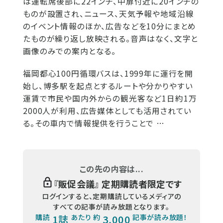
は運転席後部に22インチ、中扉付近に20インチの
ものが設置され、ニュース、天気予報や地域沿線
のイベント情報のほか、広告などを10分にまとめ
たものが繰り返し放映される。音声はなく、文字と
画像のみでの案内となる。
福岡都心100円循環バスは、1999年に運行を開
始し、博多駅を起点とするルートや分かりやすい
運賃で市民や国内外からの観光客など1日約1万
2000人が利用、広告媒体としても活用されてい
る。その車内で情報提供を行うことで …
この先の内容は...
『
販促会議
』 定期購読者限定です
ログインすると、定期購読しているメディアの
すべての記事が読み放題となります。
購読
1誌
あたり 約
3,000
記事が読み放題！