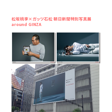
松坂桃李×ガッツ石松 朝日新聞特別写真展
around GINZA