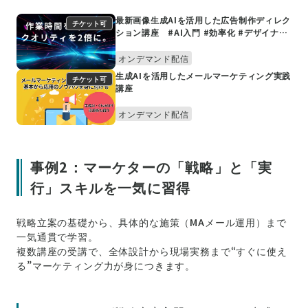
最新画像生成AIを活用した広告制作ディレク
チケット可
ション講座 #AI入門 #効率化 #デザイナー
#制作
オンデマンド配信
生成AIを活用したメールマーケティング実践
チケット可
講座
オンデマンド配信
事例2：マーケターの「戦略」と「実
行」スキルを一気に習得
戦略立案の基礎から、具体的な施策（MAメール運用）まで
一気通貫で学習。
複数講座の受講で、全体設計から現場実務まで“すぐに使え
る”マーケティング力が身につきます。