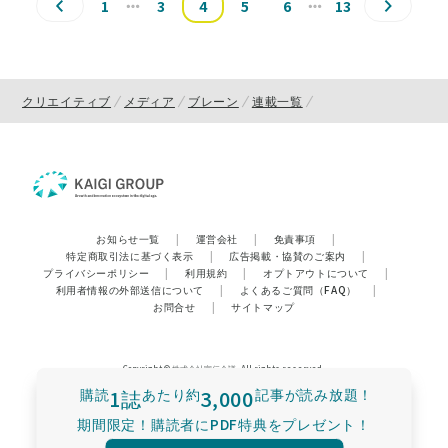
1
3
4
5
6
13
クリエイティブ
メディア
ブレーン
連載一覧
お知らせ一覧
|
運営会社
|
免責事項
|
特定商取引法に基づく表示
|
広告掲載・協賛のご案内
|
プライバシーポリシー
|
利用規約
|
オプトアウトについて
|
利用者情報の外部送信について
|
よくあるご質問（FAQ）
|
お問合せ
|
サイトマップ
Copyright © 株式会社宣伝会議. All rights reserved.
購読
1誌
あたり
約
3,000
記事が読み放題！
期間限定！購読者にPDF特典をプレゼント！