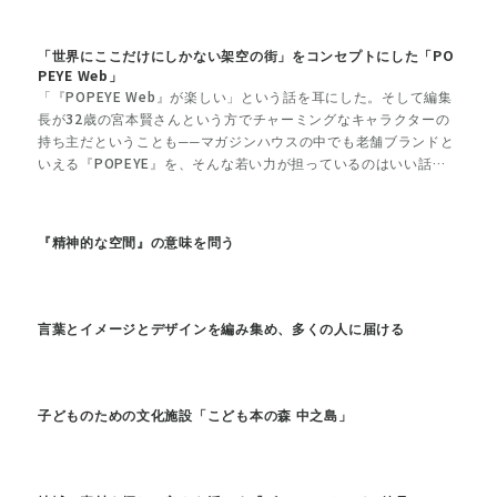
んの話を聞きに行った。
「世界にここだけにしかない架空の街」をコンセプトにした「PO
PEYE Web」
「『POPEYE Web』が楽しい」という話を耳にした。そして編集
長が32歳の宮本賢さんという方でチャーミングなキャラクターの
持ち主だということも──マガジンハウスの中でも老舗ブランドと
いえる『POPEYE』を、そんな若い力が担っているのはいい話
と、早速、インタビューをお願いした。
『精神的な空間』の意味を問う
言葉とイメージとデザインを編み集め、多くの人に届ける
子どものための文化施設「こども本の森 中之島」