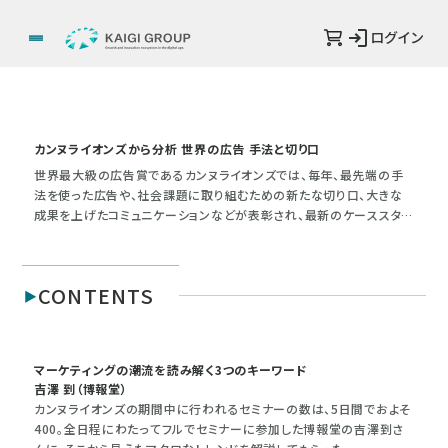
ログイン
カンヌライオンズから分析 世界の広告 手法と切り口
世界最大級の広告賞であるカンヌライオンズでは、毎年、最先端の手
法を使った広告や、社会課題に取り組むための新たな切り口、大きな
成果を上げたコミュニケーションなどが表彰され、最新のケーススタデ
ィとして共有される。セミナーではマーケティングの潮流や広告の課題
が語られ、世界の広告界が向かう方向性を大局的に把握する機会と
なる。日本では「世界と日本では環境が違う」と考える人も少なくない
CONTENTS
が、カンヌが事例や企画の宝庫であることは間違いない。今年の特集
では、カンヌへの参加経験が豊富なクリエイターの協力を得て、受賞
作を手法・切り口別に分析。仕事に生かすためのポイントを話してもら
った。
マーケティングの潮流を読み解く3つのキーワード
吉澤 到（博報堂）
カンヌライオンズの期間中に行われるセミナーの数は、5日間でおよそ
400。全日程にわたってフルでセミナーに参加した博報堂の吉澤到さ