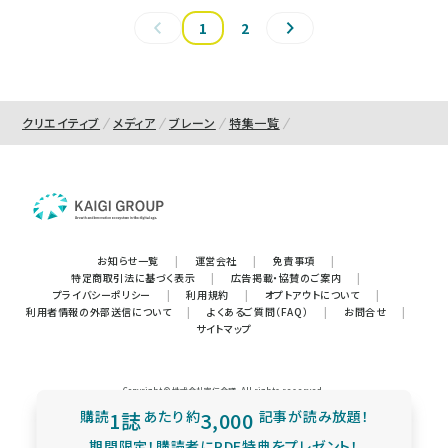
1
2
クリエイティブ
メディア
ブレーン
特集一覧
お知らせ一覧
|
運営会社
|
免責事項
|
特定商取引法に基づく表示
|
広告掲載・協賛のご案内
|
プライバシーポリシー
|
利用規約
|
オプトアウトについて
|
利用者情報の外部送信について
|
よくあるご質問（FAQ）
|
お問合せ
|
サイトマップ
Copyright © 株式会社宣伝会議. All rights reserved.
購読
1誌
あたり
約
3,000
記事が読み放題！
期間限定！購読者にPDF特典をプレゼント！