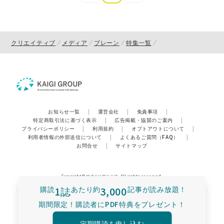
クリエイティブ
メディア
ブレーン
特集一覧
お知らせ一覧
|
運営会社
|
免責事項
|
特定商取引法に基づく表示
|
広告掲載・協賛のご案内
|
プライバシーポリシー
|
利用規約
|
オプトアウトについて
|
利用者情報の外部送信について
|
よくあるご質問（FAQ）
|
お問合せ
|
サイトマップ
Copyright © 株式会社宣伝会議. All rights reserved.
購読
1誌
あたり
約
3,000
記事が読み放題！
期間限定！購読者にPDF特典をプレゼント！
定期購読を申し込む