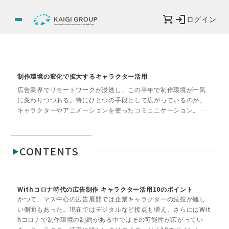
ログイン
制作環境の変化で拡大するキャラクター活用
広告業界でリモートワークが浸透し、この半年で制作環境が一気
に変わりつつある。特にひとつの手段として広がっているのが、
キャラクターやアニメーションを使ったコミュニケーション。い
ずれも既に受け手とのあいだに構築されたエンゲージメント資産
を活かせるのが、キャラクター活用のメリットともいえる。おな
じみの企業・商品のキャラクター活用事例はもちろん、外部の人
CONTENTS
気キャラクターを起用した新たな事例なども交えながら、「ニュ
ーノーマル」の課題解決にもつながる表現方法を探る。
Withコロナ時代の広告制作 キャラクター活用10のポイント
かつて、マス中心の広告展開では企業キャラクターの続投が難し
い側面もあった。現在ではデジタルなど接点も増え、さらにはWit
hコロナで制作環境の制約がある中ではその可能性が広がってい