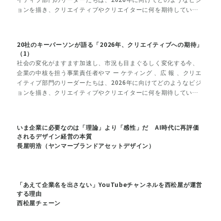
ョンを描き、クリエイティブやクリエイターに何を期待している
のか。2025年に多くの話題を生んだ20社のキーパーソンに、その
リアルな声を聞いた。
20社のキーパーソンが語る「2026年、クリエイティブへの期待」
（1）
社会の変化がますます加速し、市況も目まぐるしく変化する今、
企業の中核を担う事業責任者やマ ー ケティング 、広 報 、クリエ
イティブ部門のリーダーたちは、2026年に向けてどのようなビジ
ョンを描き、クリエイティブやクリエイターに何を期待している
のか。2025年に多くの話題を生んだ20社のキーパーソンに、その
リアルな声を聞いた。
いま企業に必要なのは「理論」より「感性」だ AI時代に再評価
されるデザイン経営の本質
長屋明浩（ヤンマーブランドアセットデザイン）
「あえて企業名を出さない」YouTubeチャンネルを西松屋が運営
する理由
西松屋チェーン