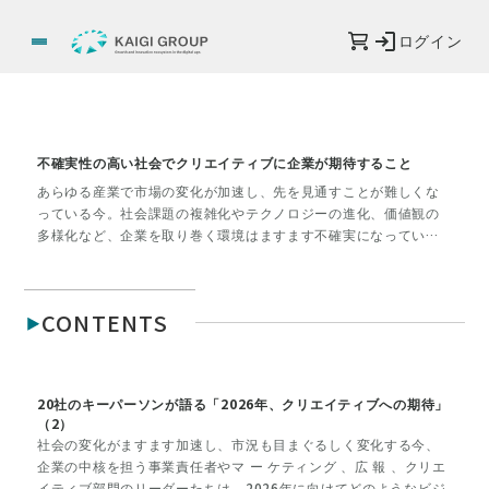
ログイン
不確実性の高い社会でクリエイティブに企業が期待すること
あらゆる産業で市場の変化が加速し、先を見通すことが難しくな
っている今。社会課題の複雑化やテクノロジーの進化、価値観の
多様化など、企業を取り巻く環境はますます不確実になっていま
す。そんな時代に求められているのは、「正解を出す力」ではな
く、「問いを立て、創造的に考える力」。クリエイティブの本質
は、まだ形のない状況に意味を見出し、人の心を動かす新しい視
CONTENTS
点を生み出すことにあります。本特集では、企業がクリエイティ
ブにどのような期待を寄せ、経営や事業の中でどのように活かし
ているのかを探ります。広告やデザインの枠を超えて、未来を共
に描くクリエイティブの可能性を、企業の組織づくりや具体的な
20社のキーパーソンが語る「2026年、クリエイティブへの期待」
プロジェクトから見つめていきます。
（2）
社会の変化がますます加速し、市況も目まぐるしく変化する今、
企業の中核を担う事業責任者やマ ー ケティング 、広 報 、クリエ
イティブ部門のリーダーたちは、2026年に向けてどのようなビジ