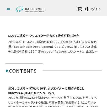
ログイン
SDGsの達成へ クリエイターが考える持続可能な社会
2030年をゴールとし、国連が推進しているSDGs（持続可能な開発目
標／Sustainable Development Goals）。2020年にはSDGs達成
のための「行動の10年（Decadeof Action）」がスタートし、企業は規
模を問わず行動、実践のフェーズへと移行しつつあります。2021年、企
業の課題解決に取り組むクリエイターにとっても無視できないトピッ
クであるといえるでしょう。そこで本特集では、クリエイティブ、デザイン
CONTENTS
の視点からサステナブル（持続可能）な価値を提案している事例を取
材。SDGsの基本原則である「誰一人取り残さない世界の実現」に向け
て、クリエイターが今、取り組むべきこととは。
SDGsの達成へ「行動の10年」クリエイターに期待すること
根本かおる（国連広報センター所長）
2020年、国連はコロナ関連のメッセージを発信するため、世界中のク
リエイターからイラストや動画、写真を募集。募集開始から2カ月余り