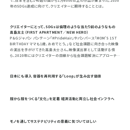
で、日本を含む140超の国から1万6000以上の作品が集まった。2030
年のSDGs達成に向けて、クリエイターに期待することとは。
クリエイターにとって、SDGsは倫理のような当たり前のようなもの
高島太士（FIRST APARTMENT／NEW HERO）
P＆Gジャパン パンテーン「#PrideHair」やパンパース「MOM’S 1ST
BIRTHDAY ママも1歳、おめでとう。」など社会課題に向き合った映像
の演出を手がけてきた高島太士さん。映像演出家として活動する傍
ら、2020年にはクリエイターの目線から社会課題解決にアプローチす
る一般社団法人「NEW HERO」を立ち上げ、オンラインコミュニティを
主宰する。自らをドキュメンタリストと名付け、社会課題解決に取り組
むようになった背景、そして今どのような活動をしているのか聞いた。
日本にも導入 容器を再利用する「Loop」が生み出す価値
服から服をつくる「文化」を定着 経済活動と両立し社会インフラへ
モノを通してサステナビリティの意義に気づいてほしい