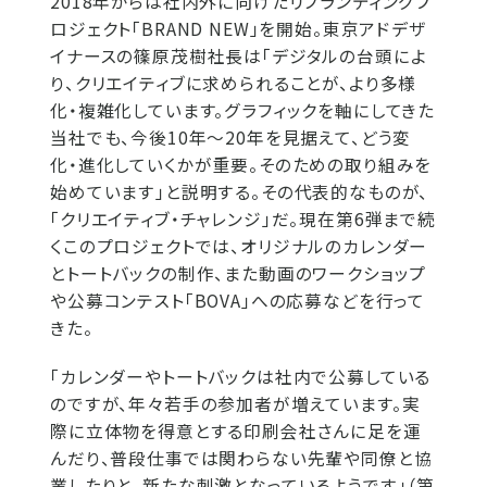
2018年からは社内外に向けたリブランディングプ
ロジェクト「BRAND NEW」を開始。東京アドデザ
イナースの篠原茂樹社長は「デジタルの台頭によ
り、クリエイティブに求められることが、より多様
化・複雑化しています。グラフィックを軸にしてきた
当社でも、今後10年～20年を見据えて、どう変
化・進化していくかが重要。そのための取り組みを
始めています」と説明する。その代表的なものが、
「クリエイティブ・チャレンジ」だ。現在第6弾まで続
くこのプロジェクトでは、オリジナルのカレンダー
とトートバックの制作、また動画のワークショップ
や公募コンテスト「BOVA」への応募などを行って
きた。
「カレンダーやトートバックは社内で公募している
のですが、年々若手の参加者が増えています。実
際に立体物を得意とする印刷会社さんに足を運
んだり、普段仕事では関わらない先輩や同僚と協
業したりと、新たな刺激となっているようです」（第