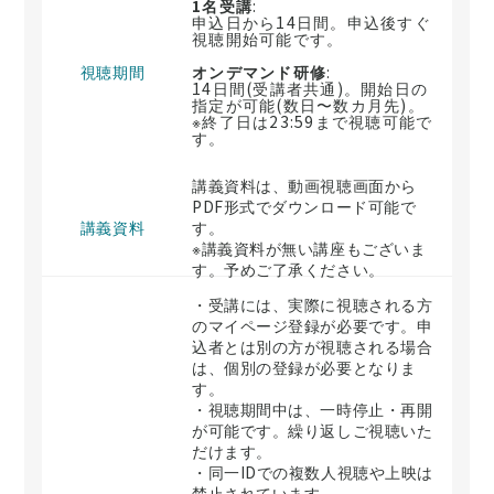
1名受講
:
申込日から14日間。申込後すぐ
視聴開始可能です。
視聴期間
オンデマンド研修
:
14日間(受講者共通)。開始日の
指定が可能(数日〜数カ月先)。
※終了日は23:59まで視聴可能で
す。
講義資料は、動画視聴画面から
PDF形式でダウンロード可能で
講義資料
す。
※講義資料が無い講座もございま
す。予めご了承ください。
・受講には、実際に視聴される方
のマイページ登録が必要です。申
込者とは別の方が視聴される場合
は、個別の登録が必要となりま
す。
・視聴期間中は、一時停止・再開
が可能です。繰り返しご視聴いた
だけます。
・同一IDでの複数人視聴や上映は
禁止されています。