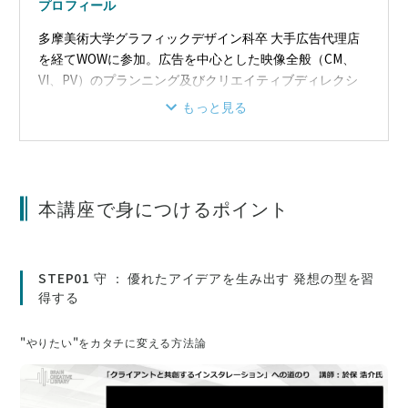
プロフィール
多摩美術大学グラフィックデザイン科卒 大手広告代理店
を経てWOWに参加。広告を中心とした映像全般（CM、
VI、PV）のプランニング及びクリエイティブディレクシ
ョンを手がける。
もっと見る
空間を意識した映像表現にも力を入れ、さまざまなインス
タレーション映像を国内外で手がける。近年は活動領域を
広げ、WOWのプロダクトレーベル[BLUEVOX！]を主宰。
WOWが培った3Dデジタル技術を駆使し、日本のものづく
本講座で身につけるポイント
りに新しい価値感を見出そうとしている。
STEP01 守 ： 優れたアイデアを生み出す 発想の型を習
得する
"やりたい"をカタチに変える方法論