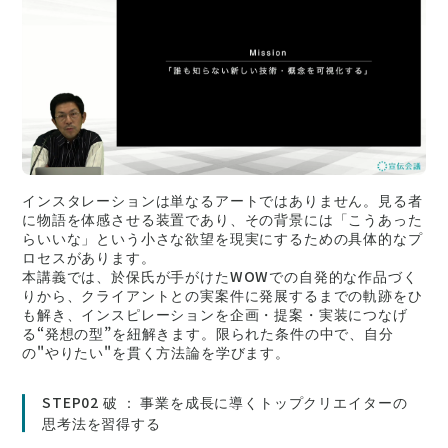
インスタレーションは単なるアートではありません。見る者
に物語を体感させる装置であり、その背景には「こうあった
らいいな」という小さな欲望を現実にするための具体的なプ
ロセスがあります。
本講義では、於保氏が手がけたWOWでの自発的な作品づく
りから、クライアントとの実案件に発展するまでの軌跡をひ
も解き、インスピレーションを企画・提案・実装につなげ
る“発想の型”を紐解きます。限られた条件の中で、自分
の"やりたい"を貫く方法論を学びます。
STEP02 破 ： 事業を成長に導くトップクリエイターの
思考法を習得する