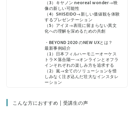
（3）キヤノン neoreal wonder→映
像の新しい可能性
（4）SHISEIDO→新しい価値観を体験
するプレゼンテーション
（5）アイヌ→表現に留まらない異文
化への理解を深めるための共創
・BEYOND 2020 のNEW UXとは？
最新事例紹介
（1）日本フィルハーモニーオーケス
トラ×落合陽一→オンラインとオフラ
インそれぞれの楽しみ方を追求する
（2）嵐→全てのソリューションを惜
しみなく注ぎ込んだ壮大なインスタレ
ーション
こんな方におすすめ | 受講生の声