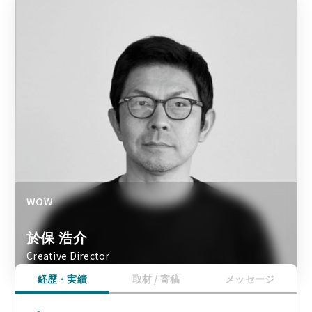
WOW
於保 浩介
Creative Director
経歴・実績
取材 / 寄稿
メッセージ