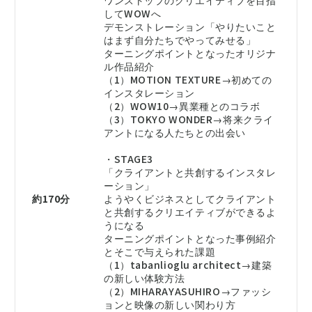
してWOWへ
デモンストレーション「やりたいこと
はまず自分たちでやってみせる」
ターニングポイントとなったオリジナ
ル作品紹介
（1）MOTION TEXTURE→初めての
インスタレーション
（2）WOW10→異業種とのコラボ
（3）TOKYO WONDER→将来クライ
アントになる人たちとの出会い
・STAGE3
「クライアントと共創するインスタレ
ーション」
約170分
ようやくビジネスとしてクライアント
と共創するクリエイティブができるよ
うになる
ターニングポイントとなった事例紹介
とそこで与えられた課題
（1）tabanlioglu architect→建築
の新しい体験方法
（2）MIHARAYASUHIRO→ファッシ
ョンと映像の新しい関わり方