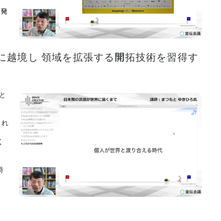
開発
野を軸に越境し 領域を拡張する開拓技術を習得す
と
られ
く
時
、