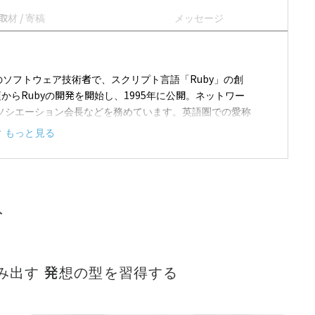
取材 / 寄稿
メッセージ
のソフトウェア技術者で、スクリプト言語「Ruby」の創
からRubyの開発を開始し、1995年に公開。ネットワー
yアソシエーション会長などを務めています。英語圏での愛称
もっと見る
ト
を生み出す 発想の型を習得する