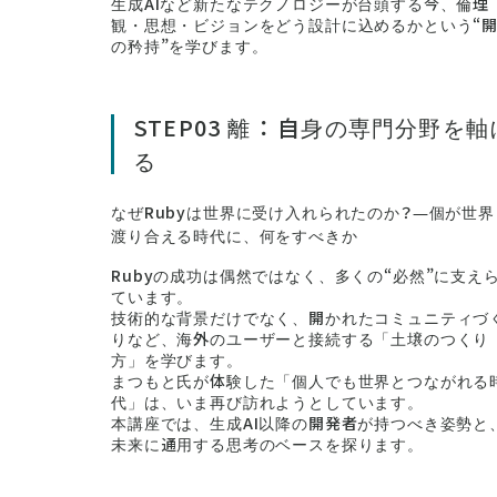
生成AIなど新たなテクノロジーが台頭する今、倫理
観・思想・ビジョンをどう設計に込めるかという“
の矜持”を学びます。
STEP03 離 ： 自身の専門分
る
なぜRubyは世界に受け入れられたのか？―個が世界
渡り合える時代に、何をすべきか
Rubyの成功は偶然ではなく、多くの“必然”に支え
ています。
技術的な背景だけでなく、開かれたコミュニティづ
りなど、海外のユーザーと接続する「土壌のつくり
方」を学びます。
まつもと氏が体験した「個人でも世界とつながれる
代」は、いま再び訪れようとしています。
本講座では、生成AI以降の開発者が持つべき姿勢と
未来に通用する思考のベースを探ります。