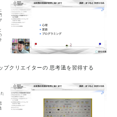
た
門
び
と
の
計
くトップクリエイターの 思考法を習得する
のた
思
造