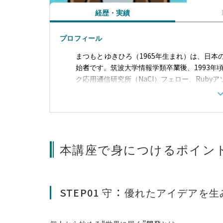
経歴・実績
プロフィール
まつもと ゆきひろ（1965年生まれ）は、日本
始者です。筑波大学情報学類卒業後、1993年頃
ク応用通信研究所（NaCl）フェロー、Rub
は「Matz」。
本講座で身につけるポイン
STEP01 守 ： 優れたアイデア