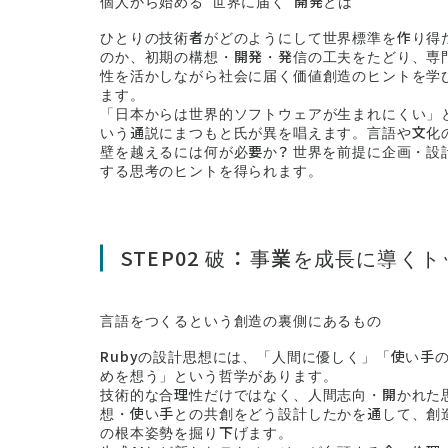
個人から始める“世界に届く”開発とは
ひとりの技術者がどのようにして世界標準を作り得
のか、初期の構想・開発・発信の工夫をたどり、専
性を活かしながら社会に届く価値創造のヒントを学
ます。
「日本からは世界的ソフトウェアが生まれにくい」
いう通説にまつもと氏が異を唱えます。言語や文化
壁を越えるには何が必要か？ 世界を前提に企画・設
する思考のヒントを得られます。
STEP02 破 ： 事業を成長に導
言語をつくるという創造の裏側にあるもの
Rubyの設計思想には、「人間に優しく」「使い手
めを想う」という哲学があります。
技術的な合理性だけではなく、人間志向・開かれた
想・使い手との共創をどう設計したかを通して、創
の根本姿勢を掘り下げます。