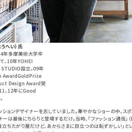
ようへい）氏
004年多摩美術大学卒
、10年YOHEI
N STUDIO設立。09年
n AwardGoldPrize
ct Design Award受
、11、12年にGood
。
ッションデザイナーを志していました。華やかなショーの中、スポ
ナーは最後にちらりと登場するだけ。当時、「ファッション通信」（
目立ちたがり屋だけど、あからさまに目立つのは恥ずかしい」と