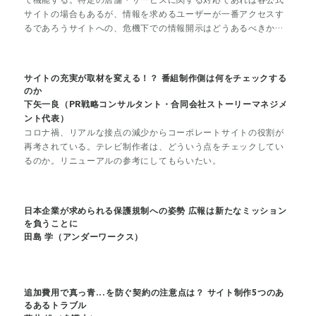
サイトの場合もあるが、情報を求めるユーザーが一番アクセスす
るであろうサイトへの、危機下での情報開示はどうあるべきか。
そのポイントと広報が平時にしておきたい準備について事例をも
とに解説する。
サイトの充実が取材を変える！？ 番組制作側は何をチェックする
のか
下矢一良（PR戦略コンサルタント・合同会社ストーリーマネジメ
ント代表）
コロナ禍、リアルな接点の減少からコーポレートサイトの役割が
再考されている。テレビ制作者は、どういう点をチェックしてい
るのか。リニューアルの参考にしてもらいたい。
日本企業が求められる保護規制への姿勢 広報は新たなミッション
を負うことに
田島 学（アンダーワークス）
追加費用で真っ青...を防ぐ契約の注意点は？ サイト制作5つのあ
るあるトラブル