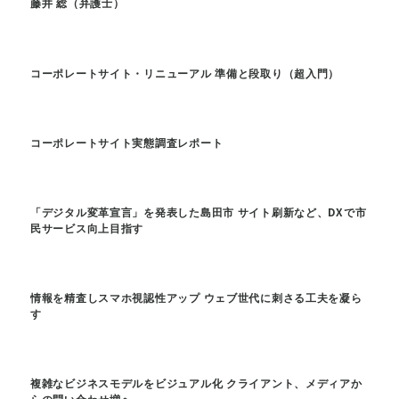
藤井 総（弁護士）
コーポレートサイト・リニューアル 準備と段取り（超入門）
コーポレートサイト実態調査レポート
「デジタル変革宣言」を発表した島田市 サイト刷新など、DXで市
民サービス向上目指す
情報を精査しスマホ視認性アップ ウェブ世代に刺さる工夫を凝ら
す
複雑なビジネスモデルをビジュアル化 クライアント、メディアか
らの問い合わせ増へ