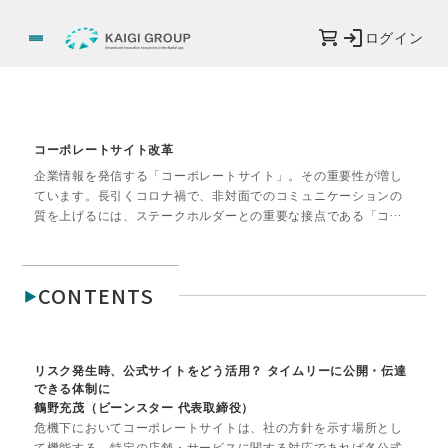
ログイン
コーポレートサイト改革
企業情報を発信する「コーポレートサイト」。その重要性が増し
ています。長引くコロナ禍で、非対面でのコミュニケーションの
質を上げるには、ステークホルダーとの重要な接点である「コー
ポレートサイト」を見直し、企業の価値や魅力を深くタイムリー
に伝える場へと変えていく必要があります。しかし実際、サイト
を刷新するとなると、一筋縄ではいきません。リニューアルの準
CONTENTS
備・段取りの基本から、実例までレポートします。企業だけでな
く大学、自治体のホームページ改革の例も参考にして下さい。
リスク発生時、公式サイトをどう活用？ タイムリーに公開・伝達
できる体制に
鶴野充茂（ビーンスター 代表取締役）
危機下においてコーポレートサイトは、社の方針を示す場所とし
て機能する。特定の店舗・サービスに関する対応であれば各公式