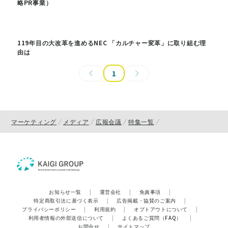
略PR事業）
119年目の大改革を進めるNEC 「カルチャー変革」に取り組む理
由は
1
マーケティング
メディア
広報会議
特集一覧
お知らせ一覧
|
運営会社
|
免責事項
|
特定商取引法に基づく表示
|
広告掲載・協賛のご案内
|
プライバシーポリシー
|
利用規約
|
オプトアウトについて
|
利用者情報の外部送信について
|
よくあるご質問（FAQ）
|
お問合せ
|
サイトマップ