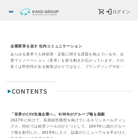
ログイン
企業変革を促す 社内コミュニケーション
あらゆる業界で人材採用・定着に関する課題を抱えている今、企
業でイノベーション（変革）を探る動きが広がっています。その
多くは即効性がある施策ばかりではなく、ブランディングや企業
文化・風土の醸成など一定の時間とコストがかかることがほとん
ど。企業体としての持続的成長のため、地道なインターナルコミ
ュニケーションの取り組みの重要性も見直されるようになってき
CONTENTS
ました。今号では企業内の変革に乗り出した企業事例とともに、
社内コミュニケーションの活性化について考えていきます。
「世界のCSV先進企業へ」 KIRINがグループ報を刷新
2027年に向けて、長期経営構想を掲げているキリンホールディン
グス。同社では経営ツールのひとつとして、2007年に紙のグルー
プ報を創刊した。2019年に入り、誌面のリニューアルを手がけた