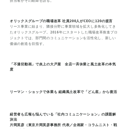
担当者がその経緯を語る。
オリックスグループの職場改革 社員200人がCEOに120の提言
リース事業に始まり、隣接分野に事業領域を拡大し多角化してき
たオリックスグループ。2016年にスタートした職場改革推進プロ
ジェクトでは、部門間のコミュニケーションを活性化し、新しい
価値の創造を目指す。
「不適切動画」で炎上の大戸屋 全店一斉休業と風土改革の本気
度
リーマン・ショックで休業も 組織風土改革で「どん底」から復活
経営者も広報も悩んでいる「社内コミュニケーション」の課題解
決法
片岡英彦（東京片岡英彦事務所 代表／企画家・コラムニスト・戦