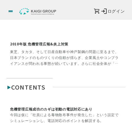
ログイン
2018年版 危機管理広報&炎上対策
東芝、タカタ、そして日産自動車や神戸製鋼の問題に至るまで、
日本ブランドのものづくりの信頼が揺らぎ、企業風土やコンプラ
イアンスが問われる事態が続いています。さらに社会全体が「働
き方改革」「働きやすい会社」を追い求めるなか、企業のブラン
ドを形成する広報の役割はどうなるのか。危機管理広報のノウハ
ウを交えながら、考えていきます。
CONTENTS
危機管理広報成功のカギは初動の電話対応にあり
今回は仮に「社員による毒物散布事件が発生した」という設定で
シミュレーションし、電話対応のポイントを解説する。