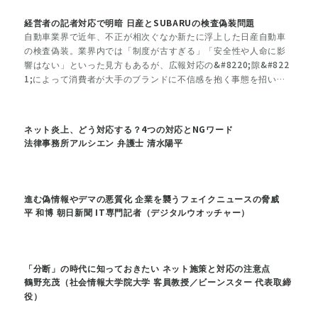
経営者の記者対応で明暗 日産とSUBARUの検査偽装問題
自動車業界で近年、不正が相次ぐなか新たに浮上した日産自動車
の検査偽装。業界内では「制度が古すぎる」「安全性や人命に影
響はない」といった見方もあるが、広報対応の&#8220;隙&#822
1;によって消費者が大手のブランドに不信感を抱く事態を招いて
いる。
ネット炎上、どう対応する？4つの対応とNGワード
法律事務所アルシエン 弁護士 清水陽平
進む偽情報やデマの悪質化 企業を襲うフェイクニュースの脅威
平 和博 朝日新聞 IT専門記者（デジタルウオッチャー）
「分断」の時代に知っておきたい ネット施策と対応の注意点
鶴野充茂（社会情報大学院大学 客員教授／ビーンスター 代表取締
役）