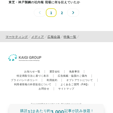
東芝・神戸製鋼の社内報 現場に何を伝えていたか
1
2
マーケティング
メディア
広報会議
特集一覧
お知らせ一覧
|
運営会社
|
免責事項
|
特定商取引法に基づく表示
|
広告掲載・協賛のご案内
|
プライバシーポリシー
|
利用規約
|
オプトアウトについて
|
利用者情報の外部送信について
|
よくあるご質問（FAQ）
|
お問合せ
|
サイトマップ
Copyright © 株式会社宣伝会議. All rights reserved.
購読
1誌
あたり
約
3,000
記事が読み放題！