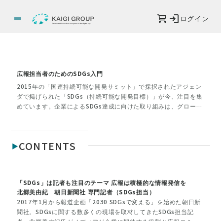
ログイン
広報担当者のためのSDGs入門
2015年の「国連持続可能な開発サミット」で採択されたアジェン
ダで掲げられた「SDGs（持続可能な開発目標）」が今、注目を集
めています。企業によるSDGs達成に向けた取り組みは、グローバ
ルブランド確立の必須条件ともいえるでしょう。今号では、SDGs
誕生の背景と広報活動における重要性を紐解き、企業価値を高め
るためのポイントを考えます。
CONTENTS
「SDGs」は記者も注目のテーマ 広報は積極的な情報発信を
北郷美由紀 朝日新聞社 専門記者（SDGs担当）
2017年1月から報道企画「2030 SDGsで変える」を始めた朝日新
聞社。SDGsに関する数多くの現場を取材してきたSDGs担当記