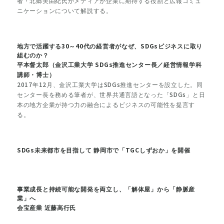
者・北郷美由紀氏がメディアが企業に期待する役割と広報コミュ
ニケーションについて解説する。
地方で活躍する30～40代の経営者がなぜ、SDGsビジネスに取り
組むのか？
平本督太郎（金沢工業大学 SDGs推進センター長／経営情報学科
講師・博士）
2017年12月、金沢工業大学はSDGs推進センターを設立した。同
センター長を務める筆者が、世界共通言語となった「SDGs」と日
本の地方企業が持つ力の融合によるビジネスの可能性を提言す
る。
SDGs未来都市を目指して 静岡市で「TGCしずおか」を開催
事業成長と持続可能な開発を両立し、「解体屋」から「静脈産
業」へ
会宝産業 近藤高行氏