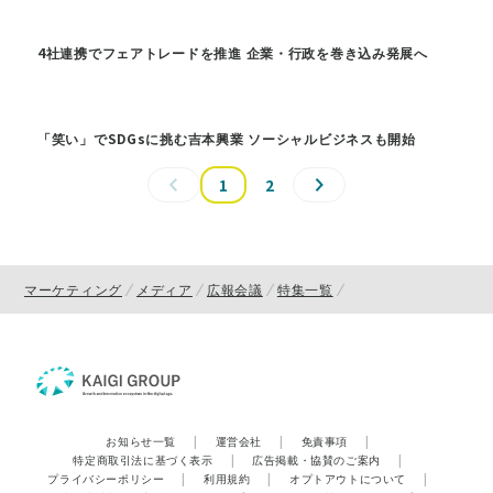
4社連携でフェアトレードを推進 企業・行政を巻き込み発展へ
「笑い」でSDGsに挑む吉本興業 ソーシャルビジネスも開始
1
2
マーケティング
メディア
広報会議
特集一覧
お知らせ一覧
|
運営会社
|
免責事項
|
特定商取引法に基づく表示
|
広告掲載・協賛のご案内
|
プライバシーポリシー
|
利用規約
|
オプトアウトについて
|