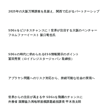
2025年の大阪万博誘致を見据え、関西で広がるパートナーシップ
SDGsをビジネスチャンスに！世界が注目する大阪のベンチャー
フロムファーイースト 阪口竜也氏
SDGsの時代に求められるESG情報開示のポイント
冨田秀実（ロイドレジスタージャパン 取締役）
アブラヤシ問題へのリスク対応から、持続可能な社会の実現へ
世界からの注目が高まる中 SDGsを飛躍のチャンスに
外務省 国際協力局地球規模課題総括課長 甲木浩太郎