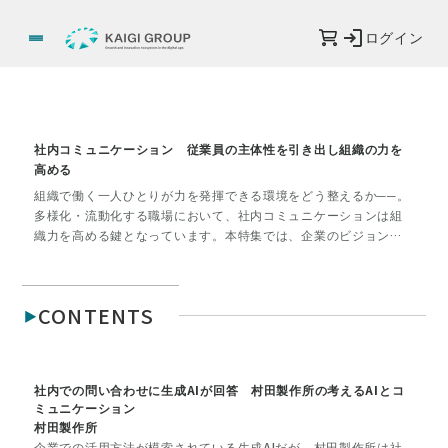
ログイン
社内コミュニケーション 従業員の主体性を引き出し組織の力を
高める
組織で働く一人ひとりが力を発揮できる環境をどう整えるか──。
多様化・流動化する職場において、社内コミュニケーションは組
織力を高める鍵となっています。本特集では、企業のビジョンや
大切にしたい組織文化への共感を生む施策や、従業員同士のつな
がりを深める工夫など、実践的な取り組みを紹介します。社内報
や社内集会といった定番の手法から、オフィス空間やAIの活用ま
CONTENTS
で、幅広い事例を通じて、いま求められているコミュニケーショ
ンのかたちを探ります。
社内での問い合わせに生成AIが回答 村田製作所の考えるAIとコ
ミュニケーション
村田製作所
企業での活用方法が模索されている生成AIだが、村田製作所は社