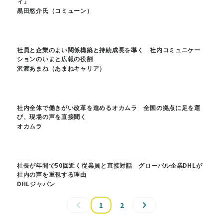
ィ」
黒田悠介氏（コミューン）
社員と企業のよい関係構築と持続成長を導く 社内コミュニケー
ションのいまと広報の役割
沢渡あまね（あまねキャリア）
社内全体で働きがい改革を進めるオカムラ 全国の拠点に足を運
び、現場の声を直接聞く
オカムラ
社長が年間で50回近く従業員と直接対話 グローバル企業DHLが
社内の声を重視する理由
DHLジャパン
1
2