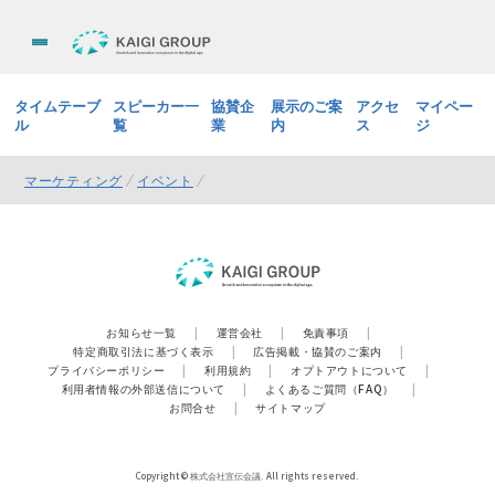
タイムテーブ
スピーカー一
協賛企
展示のご案
アクセ
マイペー
ル
覧
業
内
ス
ジ
マーケティング
イベント
お知らせ一覧
|
運営会社
|
免責事項
|
特定商取引法に基づく表示
|
広告掲載・協賛のご案内
|
プライバシーポリシー
|
利用規約
|
オプトアウトについて
|
利用者情報の外部送信について
|
よくあるご質問（FAQ）
|
お問合せ
|
サイトマップ
Copyright © 株式会社宣伝会議. All rights reserved.