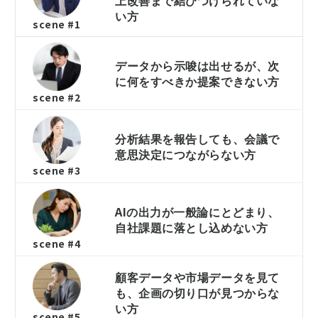
い方
scene #1
データから示唆は出せるが、次
に何をすべきか提案できない方
scene #2
分析結果を報告しても、会議で
意思決定につながらない方
scene #3
AIの出力が一般論にとどまり、
自社課題に落とし込めない方
scene #4
顧客データや市場データを見て
も、企画の切り口が見つからな
い方
scene #5