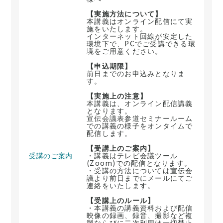
【実施方法について】
本講義はオンライン配信にて実
施をいたします。
インターネット回線が安定した
環境下で、PCでご受講できる環
境をご用意ください。
【申込期限】
前日までのお申込みとなりま
す。
【実施上の注意】
本講義は、オンライン配信講義
となります。
宣伝会議表参道セミナールーム
での講義の様子をオンタイムで
配信します。
【受講上のご案内】
受講のご案内
・講義はテレビ会議ツール
(Zoom)での配信となります。
・受講の方法については宣伝会
議より前日までにメールにてご
連絡をいたします。
【受講上のルール】
・本講義の講義資料および配信
映像の録画、録音、撮影など複
製ならびに二次利用は一切禁止