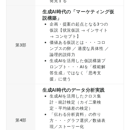
発見する
生成AI時代の「マーケティング仮
説構築」
企画・提案の起点となる3つの
仮説【状況仮説 → インサイト
→ コンセプト】
価値ある仮説とは・・・コロ
第3部
ンブスの卵 ／ 適度な具体性 ／
論理的説得力
生成AIを活用した仮説構築プ
ロンプト・・・AIを「模範解
答生成」ではなく「思考支
援」に使う
生成AI時代のデータ分析実践
生成AIを活用したクロス集
計・統計検定（カイ二乗検
定・平均値差の検定）
「伝わる分析資料」の作り
第4部
方・・・グラフ選択／数値表
現／ストーリー化