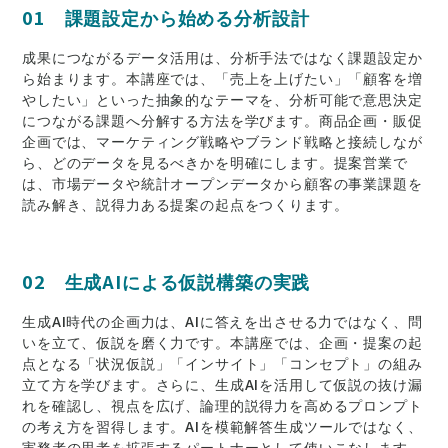
01 課題設定から始める分析設計
成果につながるデータ活用は、分析手法ではなく課題設定か
ら始まります。本講座では、「売上を上げたい」「顧客を増
やしたい」といった抽象的なテーマを、分析可能で意思決定
につながる課題へ分解する方法を学びます。商品企画・販促
企画では、マーケティング戦略やブランド戦略と接続しなが
ら、どのデータを見るべきかを明確にします。提案営業で
は、市場データや統計オープンデータから顧客の事業課題を
読み解き、説得力ある提案の起点をつくります。
02 生成AIによる仮説構築の実践
生成AI時代の企画力は、AIに答えを出させる力ではなく、問
いを立て、仮説を磨く力です。本講座では、企画・提案の起
点となる「状況仮説」「インサイト」「コンセプト」の組み
立て方を学びます。さらに、生成AIを活用して仮説の抜け漏
れを確認し、視点を広げ、論理的説得力を高めるプロンプト
の考え方を習得します。AIを模範解答生成ツールではなく、
実務者の思考を拡張するパートナーとして使いこなします。