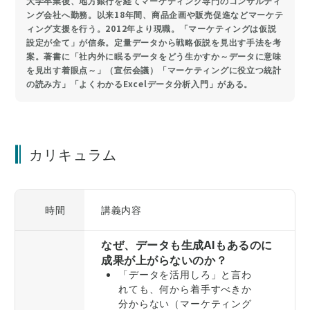
大学卒業後、地方銀行を経てマーケティング専門のコンサルティ
ング会社へ勤務。以来18年間、商品企画や販売促進などマーケテ
ィング支援を行う。2012年より現職。「マーケティングは仮説
設定が全て」が信条。定量データから戦略仮説を見出す手法を考
案。著書に「社内外に眠るデータをどう生かすか～データに意味
を見出す着眼点～」（宣伝会議）「マーケティングに役立つ統計
の読み方」「よくわかるExcelデータ分析入門」がある。
カリキュラム
時間
講義内容
なぜ、データも生成AIもあるのに
成果が上がらないのか？
「データを活用しろ」と言わ
れても、何から着手すべきか
分からない（マーケティング