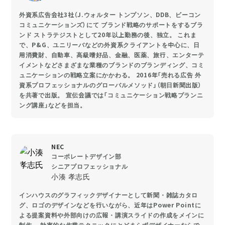
外資系広告会社3社（J.ウォルター トンプソン、DDB、ビーコン
コミュニケーションズ）にて ブランド戦略のサポートをするブラ
ンド ストラテジストとして20年以上勤務の後、独立。 これま
で、P&G、ユニリーバなどの外資系クライアントを中心に、日
用消費財、自動車、高級嗜好品、金融、医薬、旅行、エンターテ
イメントなどさまざまな業種のブランドのブランディング、コミ
ュニケーションの戦略立案にかかわる。 2016年「売れる広告 外
資系プロフェッショナルのグローバルメソッド」（朝日新聞出版）
を共著で出版。 宣伝会議では「コミュニケーション戦略プランニ
ング講座」などを担当。
NEC
コーポレートデザイン部
シニアプロフェッショナル
小湊 孝志氏
インハウスのグラフィックデザイナーとして新聞・雑誌カタロ
グ、ロゴのデザインなどを行いながら、近年はPower Pointに
よる提案資料や外部向けの広報・講演スライドの作成をメインに
制作。 効率的な作業テクニックにとどまらずデザイナーならで