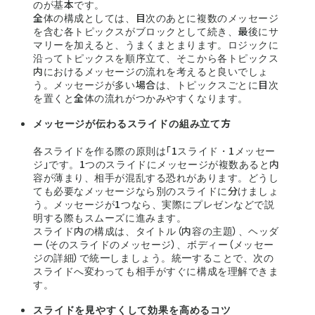
のが基本です。
全体の構成としては、目次のあとに複数のメッセージ
を含む各トピックスがブロックとして続き、最後にサ
マリーを加えると、うまくまとまります。ロジックに
沿ってトピックスを順序立て、そこから各トピックス
内におけるメッセージの流れを考えると良いでしょ
う。メッセージが多い場合は、トピックスごとに目次
を置くと全体の流れがつかみやすくなります。
メッセージが伝わるスライドの組み立て方
各スライドを作る際の原則は「1スライド・1メッセー
ジ」です。1つのスライドにメッセージが複数あると内
容が薄まり、相手が混乱する恐れがあります。どうし
ても必要なメッセージなら別のスライドに分けましょ
う。メッセージが1つなら、実際にプレゼンなどで説
明する際もスムーズに進みます。
スライド内の構成は、タイトル（内容の主題）、ヘッダ
ー（そのスライドのメッセージ）、ボディー（メッセー
ジの詳細）で統一しましょう。統一することで、次の
スライドへ変わっても相手がすぐに構成を理解できま
す。
スライドを見やすくして効果を高めるコツ