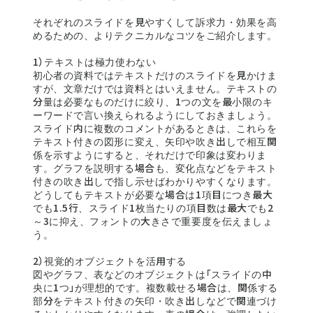
それぞれのスライドを見やすくして訴求力・効果を高
めるための、よりテクニカルなコツをご紹介します。
1）テキストは極力使わない
初心者の資料ではテキストだけのスライドを見かけま
すが、文章だけでは資料とはいえません。テキストの
分量は必要なものだけに絞り、1つの文を最小限のキ
ーワードで言い換えられるようにしておきましょう。
スライド内に複数のコメントがあるときは、これらを
テキスト付きの図形に変え、矢印や吹き出しで相互関
係を示すようにすると、それだけで印象は変わりま
す。グラフを説明する場合も、変化点などをテキスト
付きの吹き出しで指し示せばわかりやすくなります。
どうしてもテキストが必要な場合は1項目につき最大
でも1.5行、スライド1枚当たりの項目数は最大でも2
～3に抑え、フォントの大きさで重要度を伝えましょ
う。
2）視覚的オブジェクトを活用する
図やグラフ、表などのオブジェクトは「スライドの中
央に1つ」が理想的です。複数載せる場合は、関係する
部分をテキスト付きの矢印・吹き出しなどで関連づけ