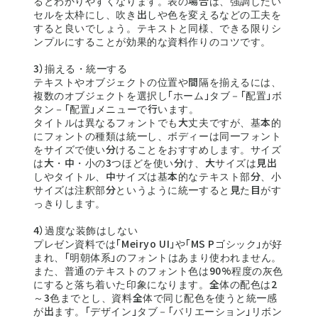
るとわかりやすくなります。表の場合は、強調したい
セルを太枠にし、吹き出しや色を変えるなどの工夫を
すると良いでしょう。テキストと同様、できる限りシ
ンプルにすることが効果的な資料作りのコツです。
3）揃える・統一する
テキストやオブジェクトの位置や間隔を揃えるには、
複数のオブジェクトを選択し「ホーム」タブ－「配置」ボ
タン－「配置」メニューで行います。
タイトルは異なるフォントでも大丈夫ですが、基本的
にフォントの種類は統一し、ボディーは同一フォント
をサイズで使い分けることをおすすめします。サイズ
は大・中・小の3つほどを使い分け、大サイズは見出
しやタイトル、中サイズは基本的なテキスト部分、小
サイズは注釈部分というように統一すると見た目がす
っきりします。
4）過度な装飾はしない
プレゼン資料では「Meiryo UI」や「MS Pゴシック」が好
まれ、「明朝体系」のフォントはあまり使われません。
また、普通のテキストのフォント色は90%程度の灰色
にすると落ち着いた印象になります。全体の配色は2
～3色までとし、資料全体で同じ配色を使うと統一感
が出ます。「デザイン」タブ－「バリエーション」リボン