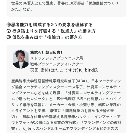
世界の96賢人として選出。著書に10万部超「付加価値のつくり
かた」など。
⑥思考能力を構成する2つの要素を理解する
⑦ 行き詰まりを打破する「視点力」の磨き方
⑧ 仮説を生み出す「推論力」の磨き方
株式会社朝日広告社
ストラテジックプランニング局
戦略プランニングディレクター
羽田 康祐(はだこうすけ)K_bird氏
産業能率大学院経営情報学研究科修了(MBA)。日本マーケティン
グ協会マーケティングマスターコース修了。外資系コンサルティ
ングファームなどを経て現職。「外資系コンサルティングファー
ムで培ったロジック」と「広告代理店で培った発想力」のハイブ
リッド思考を武器に、メーカー・金融・小売り等、幅広い業種の
クライアントを支援。 著書に「問題解決力を高める推論の技
術」「無駄な仕事が全部消える超効率ハック」「インプット・ア
ウトプットが10倍になる読書の方程式」「ブランディングの教科
書」。k_birdのハンドルネームでブランディング&ビジネスの