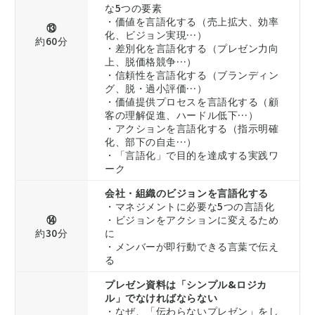
な5つの要素
・価値を言語化する（売上拡大、効率
⑬
化、ビジョン実現…）
約60分
・差別化を言語化する（プレゼン力向
上、脱価格競争…）
・信頼性を言語化する（ブランディン
グ、脱・過小評価…）
・価値提供プロセスを言語化する（顧
客の理解促進、ハードル低下…）
・アクションを言語化する（指示明確
化、部下の自走…）
・「言語化」で目的を達成する実践ワ
ーク
会社・組織のビジョンを言語化する
・マネジメントに必要な5つの言語化
⑭
・ビジョンをアクションに変えるため
約30分
に
・メンバーが即行動できる言葉で伝え
る
プレゼン資料は「シンプル&ロジカ
ル」でなければならない
・なぜ、「伝わらないプレゼン」をし