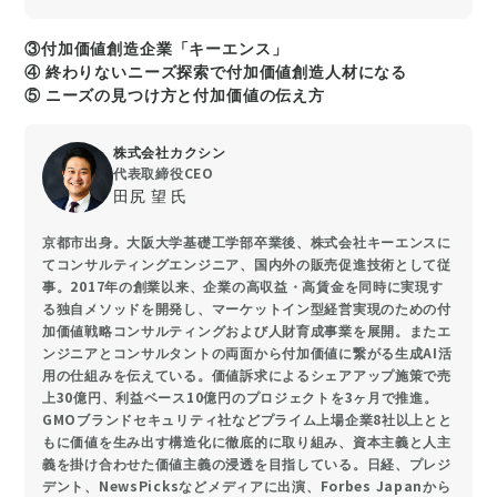
③付加価値創造企業「キーエンス」
④ 終わりないニーズ探索で付加価値創造人材になる
⑤ ニーズの見つけ方と付加価値の伝え方
株式会社カクシン
代表取締役CEO
田尻 望 氏
京都市出身。大阪大学基礎工学部卒業後、株式会社キーエンスに
てコンサルティングエンジニア、国内外の販売促進技術として従
事。2017年の創業以来、企業の高収益・高賃金を同時に実現す
る独自メソッドを開発し、マーケットイン型経営実現のための付
加価値戦略コンサルティングおよび人財育成事業を展開。またエ
ンジニアとコンサルタントの両面から付加価値に繋がる生成AI活
用の仕組みを伝えている。価値訴求によるシェアアップ施策で売
上30億円、利益ベース10億円のプロジェクトを3ヶ月で推進。
GMOブランドセキュリティ社などプライム上場企業8社以上とと
もに価値を生み出す構造化に徹底的に取り組み、資本主義と人主
義を掛け合わせた価値主義の浸透を目指している。日経、プレジ
デント、NewsPicksなどメディアに出演、Forbes Japanから