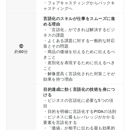
・フォアキャスティングからバックキ
ャスティングへ
言語化のスキルが仕事をスムーズに進
める理由
・「言語化」ができれば解決するビジ
ネスの課題
・よくある課題に対する一般的な対応
⑫
策とその問題
約60分
・商品の価値を伝えるために伝えるべ
きこと
・差別化を表現するために伝えるべき
こと
・解像度高く言語化された対策こそが
効果を持つ理由
目的達成に効く言語化の技術を身につ
ける
・ビジネスの言語化に必要な5つの項
目
・目的を明確に言語化するPIDAの法則
・ビジネスに最もレバレッジがかかる
要素を言語化する
・「価値」が相手に伝わる最も効果的