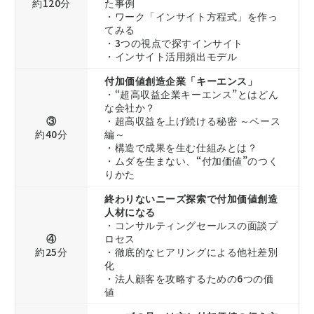
約120分
た事例
・ワーク「インサイト方程式」を作っ
てみる
・3つの視点で探すインサイト
・インサイト活用頻出モデル
付加価値創造企業「キーエンス」
・“超高収益企業キーエンス”とはどん
な会社か？
③
・超高収益を上げ続ける秘密 ～ベース
約40分
編～
・構造で成果を生む仕組みとは？
・ムダを生まない、“付加価値”のつく
りかた
終わりないニーズ探索で付加価値創造
人材になる
・コンサルティングセールスの面談プ
④
ロセス
約25分
・徹底的なヒアリングによる他社差別
化
・法人顧客を攻略するための6つの価
値