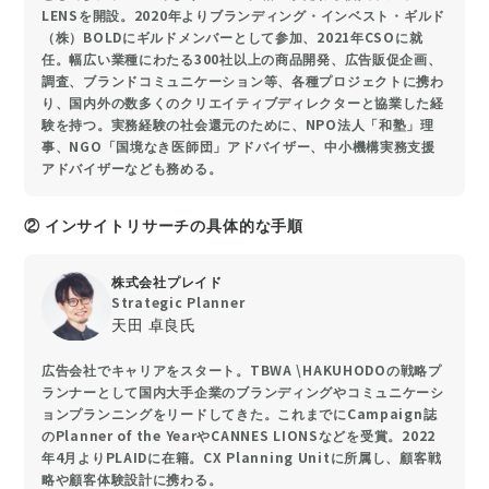
LENSを開設。2020年よりブランディング・インベスト・ギルド
（株）BOLDにギルドメンバーとして参加、2021年CSOに就
任。幅広い業種にわたる300社以上の商品開発、広告販促企画、
調査、ブランドコミュニケーション等、各種プロジェクトに携わ
り、国内外の数多くのクリエイティブディレクターと協業した経
験を持つ。実務経験の社会還元のために、NPO法人「和塾」理
事、NGO「国境なき医師団」アドバイザー、中小機構実務支援
アドバイザーなども務める。
② インサイトリサーチの具体的な手順
株式会社プレイド
Strategic Planner
天田 卓良氏
広告会社でキャリアをスタート。TBWA \HAKUHODOの戦略プ
ランナーとして国内大手企業のブランディングやコミュニケーシ
ョンプランニングをリードしてきた。これまでにCampaign誌
のPlanner of the YearやCANNES LIONSなどを受賞。2022
年4月よりPLAIDに在籍。CX Planning Unitに所属し、顧客戦
略や顧客体験設計に携わる。