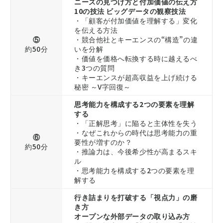
ニーズの見つけ方と付加価値の伝え方
10の技法 ビッグデータの観察技法
・「顧客が付加価値を理解する」変化
を伝える方法
⑤
・競合他社とキーエンスの“構造”の違
約50分
いを分解
・価値を価格へ転換する時に越えるべ
き3つの質問
・キーエンスが超高収益を上げ続ける
秘密 ～V字回復～
思考能力を構成する2つの要素を理解
する
・「正解思考」に陥ると主体性を失う
・なぜこれからの時代は思考能力の重
⑥
要性が増すのか？
約50分
・推論力は、今後希少性が高まるスキ
ル
・思考能力を構成する2つの要素を理
解する
行き詰まりを打破する「視点力」の磨
き方
オープンな外部データの取り込み方