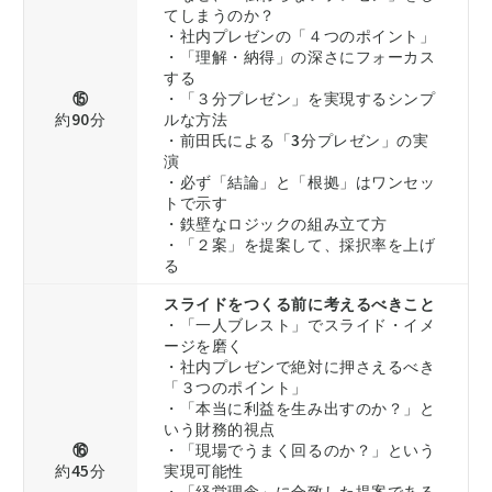
てしまうのか？
・社内プレゼンの「４つのポイント」
・「理解・納得」の深さにフォーカス
する
⑮
・「３分プレゼン」を実現するシンプ
約90分
ルな方法
・前田氏による「3分プレゼン」の実
演
・必ず「結論」と「根拠」はワンセッ
トで示す
・鉄壁なロジックの組み立て方
・「２案」を提案して、採択率を上げ
る
スライドをつくる前に考えるべきこと
・「一人ブレスト」でスライド・イメ
ージを磨く
・社内プレゼンで絶対に押さえるべき
「３つのポイント」
・「本当に利益を生み出すのか？」と
いう財務的視点
⑯
・「現場でうまく回るのか？」という
約45分
実現可能性
・「経営理念」に合致した提案である