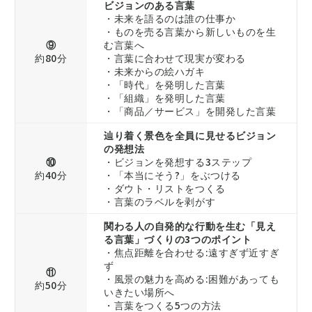
ビジョンのある言葉
・未来を語るのは誰の仕事か
・ものを売る言葉から新しいものを生
⑨
む言葉へ
約80分
・言葉に合わせて現実が変わる
・未来からの絵ハガキ
・「時代」を発明した言葉
・「組織」を発明した言葉
・「商品／サービス」を開発した言葉
辿り着く景色を全員に見せるビジョン
の発想法
⑩
・ビジョンを発想する3ステップ
約40分
・「本当にそう?」をぶつける
・ダウト・リストをつくる
・言葉のラベルを剥がす
関わる人の自発的な行動を生む「見え
る言葉」づくりの3つのポイント
・焦点距離を合わせる:遠すぎず近すぎ
ず
⑪
・風景の魅力を高める:困難があっても
約50分
いきたい場所へ
・言葉をつくる5つの方法