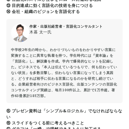
⑬ 目的達成に効く言語化の技術を身につける
⑭ 会社・組織のビジョンを言語化する
作家・出版社経営者・言語化コンサルタント
木暮 太一氏
中学校2年生の時から、わかりづらいものをわかりやすい言葉に
変換することに異常な執着を持つ。学生時代には『資本論』を
「言語化」し、解説書を作成。学内で爆発的なヒットを記録し
た。ビジネスでも「本人は伝えているつもりで、何も伝わってい
ない状況」を多数目撃し、伝わらない言葉になってしまう真因
と、どうすれば相手に伝わる言葉になるのかを研究し続けてい
る。企業経営者向けのビジネス言語化、出版コンテンツの言語化
コンサルティング実績は、毎月100件以上、累計で1万件超。著
作63冊累計185万部。
⑮ プレゼン資料は「シンプル&ロジカル」でなければならな
い
⑯ スライドをつくる前に考えるべきこと
⑰ グラフは「一瞬」で理解できるように加工する