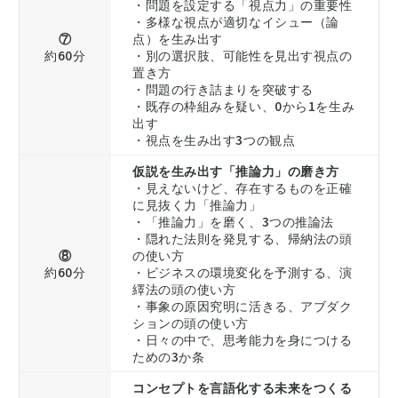
・問題を設定する「視点力」の重要性
・多様な視点が適切なイシュー（論
⑦
点）を生み出す
約60分
・別の選択肢、可能性を見出す視点の
置き方
・問題の行き詰まりを突破する
・既存の枠組みを疑い、0から1を生み
出す
・視点を生み出す3つの観点
仮説を生み出す「推論力」の磨き方
・見えないけど、存在するものを正確
に見抜く力「推論力」
・「推論力」を磨く、3つの推論法
・隠れた法則を発見する、帰納法の頭
⑧
の使い方
約60分
・ビジネスの環境変化を予測する、演
繹法の頭の使い方
・事象の原因究明に活きる、アブダク
ションの頭の使い方
・日々の中で、思考能力を身につける
ための3か条
コンセプトを言語化する未来をつくる