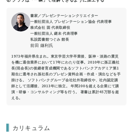
書家／プレゼンテーションクリエイター
一般社団法人 プレゼンテーション協会 代表理事
株式会社 固 代表取締役
一般社団法人 継未 代表理事
私設図書館つぐみ 館長
前田 鎌利氏
1973年福井県生まれ。東京学芸大学卒業後、阪神・淡路の震災
を機に通信業界において17年にわたり従事。2010年に孫正義社
長(現会長)の後継者育成機関であるソフトバンクアカデミア第1
期生に選考され孫社長のプレゼン資料企画・作成・演出などを手
掛ける。 ソフトバンクグループ会社社外取締役や、社内認定講
師として活躍後、2013年に独立。 年間200を超える企業にて講
演・研修・コンサルティング等を行う。 著書は累計45万部を超
える。
カリキュラム