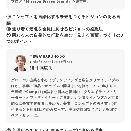
ブログ「Mission Driven Brand」を運営中。
⑨ コンセプトを言語化する未来をつくるビジョンのある言
葉
⑩ 辿り着く景色を全員に見せるビジョンの発想法
⑪ 関わる人の自発的な行動を生む「見える言葉」づくりの3
つのポイント
TBWA\HAKUHODO
Chief Creative Officer
細田 高広氏
グローバル企業を中心にブランディングと広告クリエイティブの
ほか、事業・商品・サービスの開発までを担う。2023年より２
年連続でCampaign誌より日本と韓国の「クリエイティブ・リ
ーダー・オブ・ザ・イヤー」に選出。カンヌライオンズなど世界
的な広告賞で審査員も務める。著書「コンセプトの教科書」(ダ
イヤモンド社)は日本のみならず、中国や韓国などアジア各国で
ベストセラーに。
⑫ 言語化のスキルが仕事をスムーズに進める理由