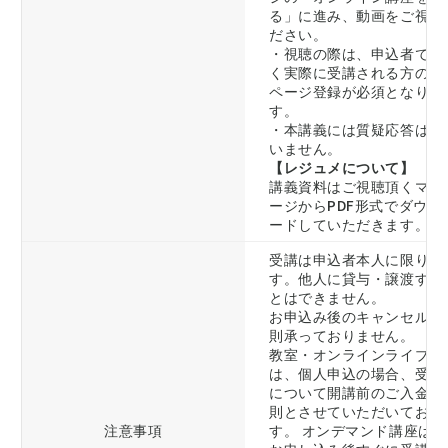
る」に進み、動画をご視聴
ださい。
・視聴の際は、申込者では
く実際に受講される方のマ
ページ登録が必須となりま
す。
・本講義には質疑応答はご
いません。
【レジュメについて】
講義資料はご視聴頂くマイ
ージからPDF形式でダウン
ードしていただきます。
受講は申込者本人に限りま
す。他人に貸与・譲渡する
とはできません。
お申込み後のキャンセルは
則承っておりません。
教室・オンラインライブ講
は、個人申込の場合、受講
について開講前のご入金を
則とさせていただいており
注意事項
す。 オンデマンド講座は、