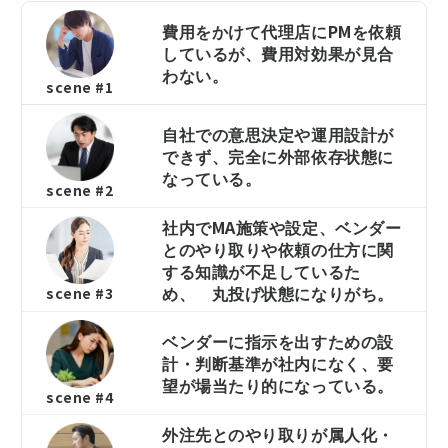
費用をかけて代理店にPMを依頼
しているが、費用対効果が見合
わない。
scene #1
自社での意思決定や運用設計が
できず、完全に外部依存状態に
なっている。
scene #2
社内でMA施策や設定、ベンダー
とのやり取りや依頼の仕方に関
する知識が不足しているた
め、 丸投げ状態になりがち。
scene #3
ベンダーに指示を出すための設
計・判断基準が社内になく、要
望が場当たり的になっている。
scene #4
外注先とのやり取りが属人化・