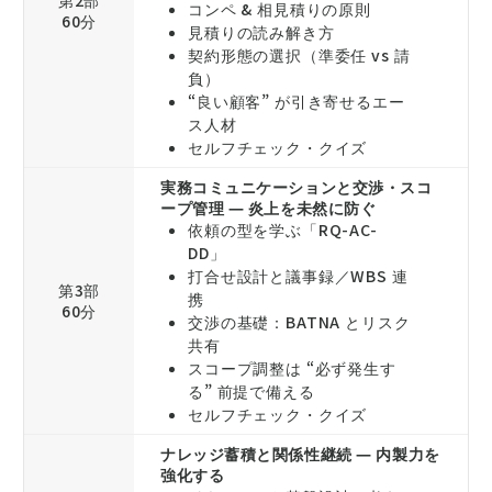
第2部
コンペ & 相見積りの原則
60分
見積りの読み解き方
契約形態の選択（準委任 vs 請
負）
“良い顧客” が引き寄せるエー
ス人材
セルフチェック・クイズ
実務コミュニケーションと交渉・スコ
ープ管理 ― 炎上を未然に防ぐ
依頼の型を学ぶ「RQ-AC-
DD」
打合せ設計と議事録／WBS 連
第3部
携
60分
交渉の基礎：BATNA とリスク
共有
スコープ調整は “必ず発生す
る” 前提で備える
セルフチェック・クイズ
ナレッジ蓄積と関係性継続 ― 内製力を
強化する