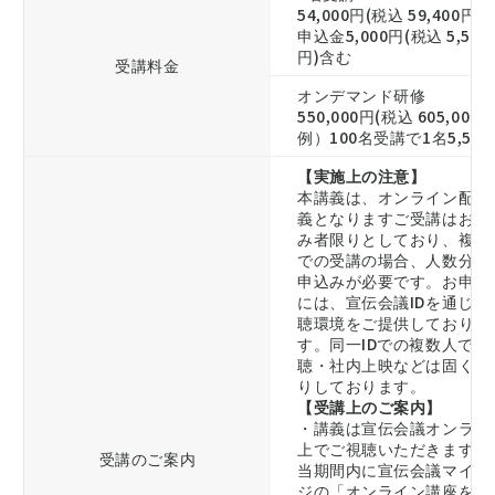
54,000円(税込 59,400円)
申込金5,000円(税込 5,500
円)含む
受講料金
オンデマンド研修
550,000円(税込 605,000円
例）100名受講で1名5,500
【実施上の注意】
本講義は、オンライン配信
義となりますご受講はお申
み者限りとしており、複数
での受講の場合、人数分の
申込みが必要です。お申込
には、宣伝会議IDを通じて
聴環境をご提供しておりま
す。同一IDでの複数人での
聴・社内上映などは固くお
りしております。
【受講上のご案内】
・講義は宣伝会議オンライ
上でご視聴いただきます。
受講のご案内
当期間内に宣伝会議マイペ
ジの「オンライン講座を見