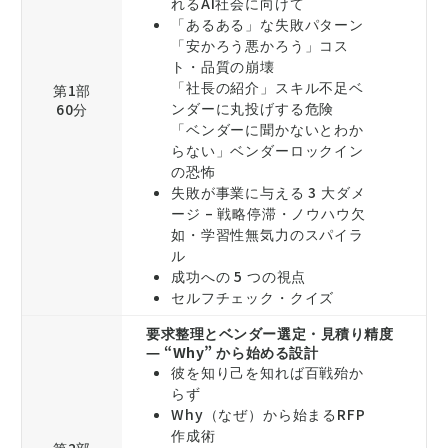
れるAI社会に向けて
「あるある」な失敗パターン
「安かろう悪かろう」コス
ト・品質の崩壊
「社長の紹介」スキル不足ベ
第1部
ンダーに丸投げする危険
60分
「ベンダーに聞かないとわか
らない」ベンダーロックイン
の恐怖
失敗が事業に与える 3 大ダメ
ージ – 戦略停滞・ノウハウ欠
如・学習性無気力のスパイラ
ル
成功への 5 つの視点
セルフチェック・クイズ
要求整理とベンダー選定・見積り精度
― “Why” から始める設計
彼を知り己を知れば百戦殆か
らず
Why（なぜ）から始まるRFP
作成術