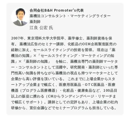
合同会社B&H Promoter’s代表
薬機法コンサルタント・マーケティングライター
薬剤師
江良 公宏 氏
2007年、東京理科大学大学院卒、薬学修士、薬剤師資格を保
有。 薬機法広告のセミナー講師、化粧品のOEM企画製造販売の
経験に加え、セールスライティングの技術を習得。 現在は「薬
機法の知識」×「セールスライティング・マーケティングの知
識」×「薬剤師の知識」 を軸に、薬機法専門の薬剤師マーケタ
ー・コンサルタントとして活躍中。研究開発・薬剤師といった専
門性高い知識を持ちながら薬機法の視点も持つマーケターとして
企業から高い評価を頂いている。 これまでに上場企業からスタ
ートアップ企業まで幅広く、医療用医薬品・OTC医薬品・医療
機器（プログラム医療機器）・化粧品・健康食品など、100品目
以上の販促に携わる（CMからランディングページ・リサーチま
で幅広くサポート）。講師としての定評もあり、上場企業の社内
研修から、宣伝会議などでセミナープログラムも担当している。