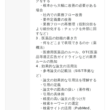
クをする
・根本から大幅に改善の必要がある
場合
・社内での業務フロー改善
・要件定義書の改善
・業務フローの再整理（役割分担を
より細分化する：チェックを外部に回
すなど）
3．医薬品の効能の書き方
・何をどこまで表現できるのか（薬
機法）
・医療用医薬品のルール、OTC医薬
品等適正広告ガイドラインなどの業界
ルールの熟知
4．効果的な論文の活用法
・参考論文の記載法（SIST準拠な
ど）
・論文の効果的な引用法を理解する
・引用の定義
・論文中の図表の扱い（著作権）
・引用の具体例
・精度の高い論文の見つけ方
・検索キーワードの選定
・検索サイトの活用（PubMed、