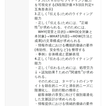
・5つのスキルからライティング能力
を可視化する(5段階評価×5項目判定=
五角形表示)
3.正しく｢伝える｣ためのライティング
能力
・正しく｢伝える｣ためには、“正確
性”が求められる。そのためには、
WHY(背景と目的)→WHO(全対象と
本対象)→WHAT(内容)→HOW(方法と
成果)の文章構成が求められる
・情報作成における機能的価値の要件
(有効性、安全性など)を整理する
・事例）全体構成と図解表現
4.正しく｢伝わる｣ためのライティング
能力
・正しく｢伝わる｣ためには、処理労力
↓＋認知効果↑ための“関連性”が求め
られる。
そのためには、ターゲットのインサ
イトを顕在的ニーズと潜在的ニーズに
階層化し、目的行動の獲得と
顧客体験の享受に向けて個別最適化
した文脈設計が求められる
・情報提供における情緒的価値の要件