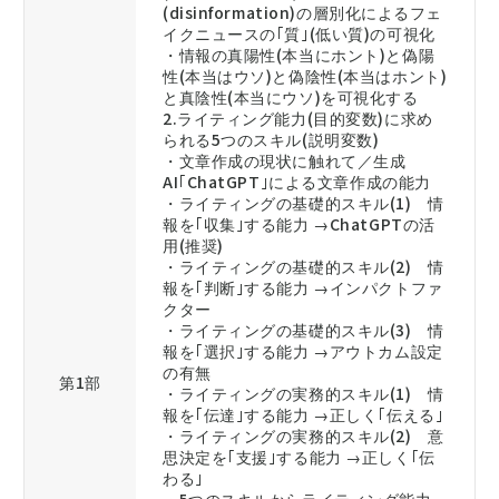
(disinformation)の層別化によるフェ
イクニュースの｢質｣(低い質)の可視化
・情報の真陽性(本当にホント)と偽陽
性(本当はウソ)と偽陰性(本当はホント)
と真陰性(本当にウソ)を可視化する
2.ライティング能力(目的変数)に求め
られる5つのスキル(説明変数)
・文章作成の現状に触れて／生成
AI｢ChatGPT｣による文章作成の能力
・ライティングの基礎的スキル(1) 情
報を｢収集｣する能力 →ChatGPTの活
用(推奨)
・ライティングの基礎的スキル(2) 情
報を｢判断｣する能力 →インパクトファ
クター
・ライティングの基礎的スキル(3) 情
報を｢選択｣する能力 →アウトカム設定
の有無
第1部
・ライティングの実務的スキル(1) 情
報を｢伝達｣する能力 →正しく｢伝える｣
・ライティングの実務的スキル(2) 意
思決定を｢支援｣する能力 →正しく｢伝
わる｣