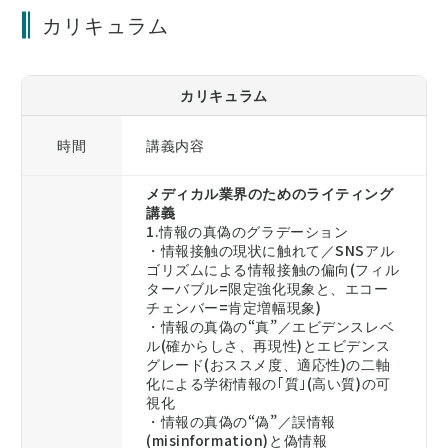
カリキュラム
カリキュラム
時間
講義内容
メディカル業界のためのライティング
講義
1.情報の真偽のグラデーション
・情報接触の現状に触れて／SNSアル
ゴリズムによる情報接触の偏向(フィル
ターバブル=限定強化現象と、エコー
チェンバー=肯定増幅現象)
・情報の真偽の“真”／エビデンスレベ
ル(確からしさ、再現性)とエビデンス
グレード(おススメ度、適応性)の二軸
化による学術情報の｢質｣(高い質)の可
視化
・情報の真偽の“偽”／誤情報
(misinformation)と偽情報