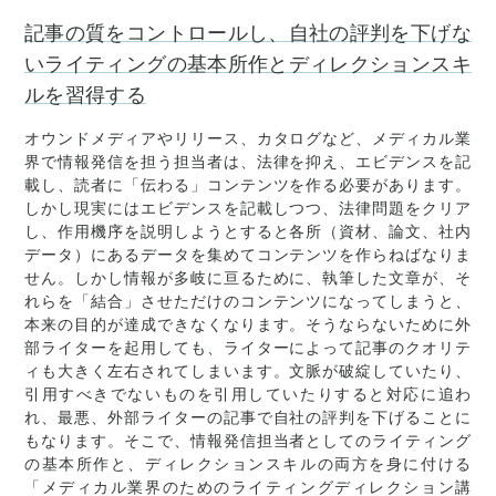
記事の質をコントロールし、自社の評判を下げな
いライティングの基本所作とディレクションスキ
ルを習得する
オウンドメディアやリリース、カタログなど、メディカル業
界で情報発信を担う担当者は、法律を抑え、エビデンスを記
載し、読者に「伝わる」コンテンツを作る必要があります。
しかし現実にはエビデンスを記載しつつ、法律問題をクリア
し、作用機序を説明しようとすると各所（資材、論文、社内
データ）にあるデータを集めてコンテンツを作らねばなりま
せん。しかし情報が多岐に亘るために、執筆した文章が、そ
れらを「結合」させただけのコンテンツになってしまうと、
本来の目的が達成できなくなります。そうならないために外
部ライターを起用しても、ライターによって記事のクオリテ
ィも大きく左右されてしまいます。文脈が破綻していたり、
引用すべきでないものを引用していたりすると対応に追わ
れ、最悪、外部ライターの記事で自社の評判を下げることに
もなります。そこで、情報発信担当者としてのライティング
の基本所作と、ディレクションスキルの両方を身に付ける
「メディカル業界のためのライティングディレクション講