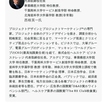
代表取締役社長
事業構想大学院 特任教授、
千葉商科大学サービス創造学部 特命教授、
北海道科学大学薬学部 教授(非常勤)
西根英一氏
プロジェクトデザインとプロジェクトマーケティング®の専門
家。プロジェクト全体のグランドデザインを描き、調査分析から
戦略策定、社会実装に至るまで、マーケティング視座とクリエイ
ティブ視点からディレクションする。ビジネスでは、大塚グルー
プ、電通グループのディレクター、マッキャン･ワールドグルー
プのCKO(最高知識責任者)を経て、株式会社ヘルスケア･ビジネ
スナレッジ 代表取締役社長。アカデミアでは、事業構想大学院
大学 特任教授、千葉商科大学サービス創造学部 特命教授、北海
道科学大学薬学部 教授･非常勤、神奈川大学大学院博士課程で教
鞭を執る。日本マーケティング学会 理事、日本広告学会、日本
臨床腫瘍学会、日本未病学会の正会員。パブリックでは、経済産
業省、厚生労働省、地方自治体に係る各種プロジェクトの事業全
体統括者等を歴任。デザイン･広告界の国際賞｢D&AD賞ホワイト
ペンシル部門｣、ヘルスケア業界の国際賞｢The RX Club映像賞｣
受賞。