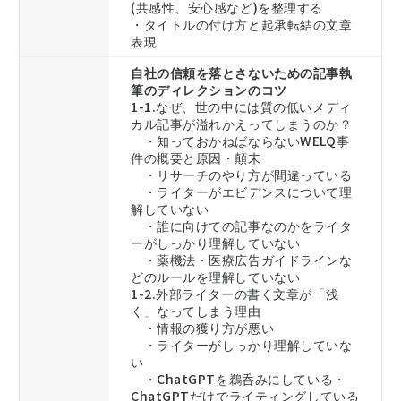
(共感性、安心感など)を整理する
・タイトルの付け方と起承転結の文章
表現
自社の信頼を落とさないための記事執
筆のディレクションのコツ
1-1.なぜ、世の中には質の低いメディ
カル記事が溢れかえってしまうのか？
・知っておかねばならないWELQ事
件の概要と原因・顛末
・リサーチのやり方が間違っている
・ライターがエビデンスについて理
解していない
・誰に向けての記事なのかをライタ
ーがしっかり理解していない
・薬機法・医療広告ガイドラインな
どのルールを理解していない
1-2.外部ライターの書く文章が「浅
く」なってしまう理由
・情報の獲り方が悪い
・ライターがしっかり理解していな
い
・ChatGPTを鵜呑みにしている・
ChatGPTだけでライティングしている