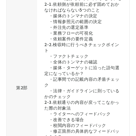
2-1.依頼側が依頼前に必ず固めておか
なければならない5つのこと
・媒体のトンマナの決定
・情報参照元の範囲の決定
・外注先の選定基準
・業務フローの可視化
・依頼案件の要件定義
2-2.検収時に行うべきチェックポイン
ト
・ファクトチェック
・全体のトンマナの確認
・媒体・ターゲットに沿った語句選
定になっているか？
・記事間での記載内容の矛盾チェッ
ク
第2部
・法律・ガイドラインに則っている
かのチェック
2-3.依頼通りの内容が戻ってこなかっ
た際の対象法
・ライターへのフィードバック
・改善できる場合
・校閲内容のフィードバック
・修正箇所の具体的なフィードバッ