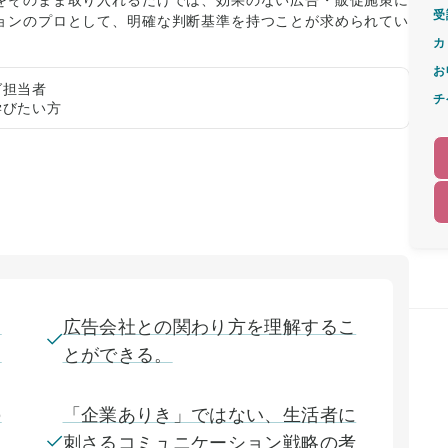
受
ョンのプロとして、明確な判断基準を持つことが求められてい
カ
お
グ担当者
チ
学びたい方
、
広告会社との関わり方を理解するこ
。
とができる。
の
「企業ありき」ではない、生活者に
刺さるコミュニケーション戦略の考