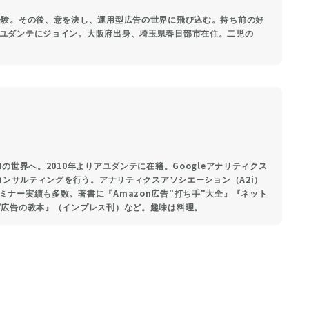
経験。その後、意を決し、運用型広告の世界に飛び込む。持ち前の好
ユダンテにジョイン。大阪府出身、埼玉県春日部市在住。二児の
の世界へ。2010年よりアユダンテに在籍。Googleアナリティクス
、コンサルティングを行う。アナリティクスアソシエーション（A2i）
ナー実績も多数。著書に『Amazon広告"打ち手"大全』『ネット
グ広告の教本』（インプレス刊）など。趣味は料理。