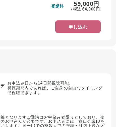
59,000
円
受講料
（税込
64,900
円）
申し込む
お申込み日から14日間視聴可能。
ンデ
視聴期間内であれば、ご自身の自由なタイミング
で視聴できます。
講義となりますご受講はお申込み者限りとしており、複
のお申込みが必要です。お申込者には、宣伝会議IDを
おります。同一IDでの複数人での視聴・社内上映など