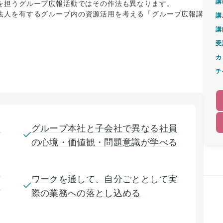
講
を担うグループ広報活動ではその作法も異なります。
法人を有するグループ内の資源活用を考える「グループ広報講
講
講
受
カ
チ
る
グループ本社と子会社で異なる社員
の心境・価値観・問題意識が学べる
て
ワークを通して、自分ごととして実
ウ
際の業務への落とし込める