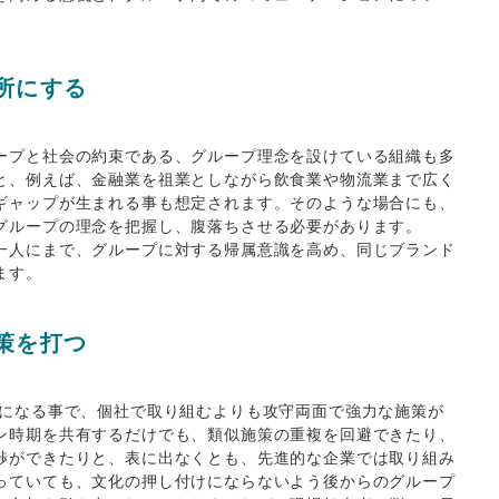
所にする
ープと社会の約束である、グループ理念を設けている組織も多
と、例えば、金融業を祖業としながら飲食業や物流業まで広く
ギャップが生まれる事も想定されます。そのような場合にも、
グループの理念を把握し、腹落ちさせる必要があります。
一人にまで、グループに対する帰属意識を高め、同じブランド
ます。
策を打つ
束になる事で、個社で取り組むよりも攻守両面で強力な施策が
ン時期を共有するだけでも、類似施策の重複を回避できたり、
渉ができたりと、表に出なくとも、先進的な企業では取り組み
っていても、文化の押し付けにならないよう後からのグループ