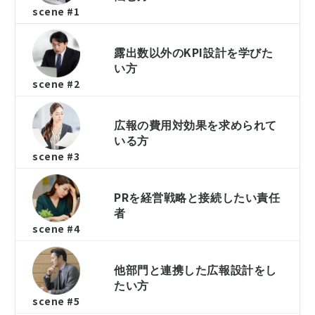
scene #1
露出数以外のKPI設計を学びた
い方
scene #2
広報の費用対効果を求められて
いる方
scene #3
PRを経営戦略と接続したい責任
者
scene #4
他部門と連携した広報設計をし
たい方
scene #5