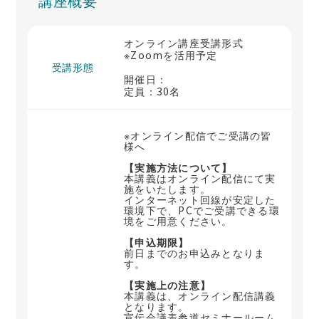
講座概要
オンライン講座受講形式
※Zoomを活用予定
受講形態
開催日：
定員：30名
※オンライン配信でご受講の皆
様へ
【実施方法について】
本講義はオンライン配信にて実
施をいたします。
インターネット回線が安定した
環境下で、PCでご受講できる環
境をご用意ください。
【申込期限】
前日までのお申込みとなりま
す。
【実施上の注意】
本講義は、オンライン配信講義
となります。
宣伝会議表参道セミナールーム