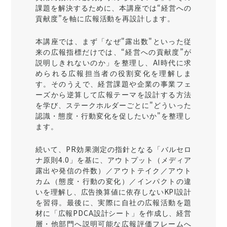
課題を解決するために、本講座では“経営への
貢献度”を軸に広報活動を再設計します。
本講座では、まず「なぜ"露出数"といった従
来の広報指標だけでは、“経営への貢献度”が
説明しきれないのか」を整理し、AI時代に求
められる広報担当者の役割変化を理解しま
す。そのうえで、経営課題や企業の事業フェ
ーズから逆算して広報テーマを設計する方法
を学び、ステークホルダーごとに"どういった
認識・態度・行動変化を促したいか"を整理し
ます。
続いて、PR効果測定の指針となる「バルセロ
ナ原則4.0」を基に、アウトプット（メディア
露出や発信の件数）／アウトテイク／アウト
カム（態度・行動の変化）／インパクトの違
いを理解し、広告換算値に依存しないKPI設計
を習得。最後に、実際に自社の広報活動を題
材に「広報PDCA設計シート」を作成し、経営
層・他部門へ説明可能な広報評価フレームへ