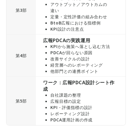
アウトプット／アウトカムの
第3部
違い
定量・定性評価の組み合わせ
BtoB広報における指標例
KPI設計の注意点
広報PDCAの実践運用
KPIから施策へ落とし込む方法
PDCAが回らない原因
第4部
改善サイクルの設計
経営層へのレポーティング
他部門との連携ポイント
ワーク：広報PDCA設計シート作
成
自社課題の整理
第5部
広報目標の設定
KPI・評価指標の設計
レポーティング設計
PDCA運用計画の作成