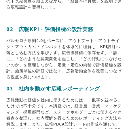
の中長期視点を踏まえながら、「経営への貢献」を説明でき
る広報設計を習得します。
02 広報KPI・評価指標の設計実務
バルセロナ原則4.0をベースに、アウトプット・アウトテイ
ク・アウトカム・インパクトを体系的に理解し、KPI設計へ
落とし込む方法を学びます。広告換算値に依存せず、「誰
に」「どのような認識変化を起こし」「どの行動につなげた
いのか」を整理しながら、定量・定性の両軸で評価指標を設
計。施策単位の評価ではなく、広報活動全体を改善につなげ
る視点を身につけます。
03 社内を動かす広報レポーティング
広報活動の価値を社内に伝えるためには、「数字を並べる」
だけでは不十分です。本講座では、経営層・営業・マーケテ
ィング・採用部門など、ステークホルダーごとに伝えるべき
観点を整理し、社内理解を得るためのレポーティング方法を
解説します。また、広報PDCA設計シートの作成を通じて、