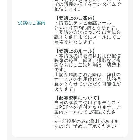
での講義の様子をオンタイムで
配信します。
【受講上のご案内】
受講のご案内
・講義はテレビ会議ツール
(Zoom)での配信となります。
・受講の方法については宣伝会
議より前日までにメールにてご
連絡をいたします。
【受講上のルール】
・本講義の講義資料および配信
映像の録画、録音、撮影など複
製ならびに二次利用は一切禁止
です。
上記が確認された際は、弊社の
サービスの利用停止と、法的措
置をとらせていただく可能性が
あります。
【配布資料について】
当日の講義で使用するテキスト
はPDFでの送付となります。ご
案内メールにてご確認くださ
い。
※一部投影のみの資料がありま
すので、予めご了承ください