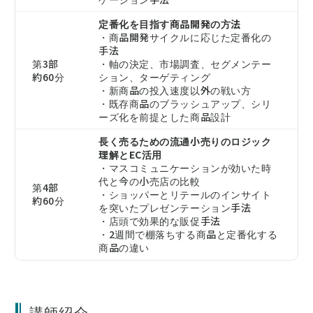
定番化を目指す商品開発の方法
・商品開発サイクルに応じた定番化の
手法
第3部
・軸の決定、市場調査、セグメンテー
約60分
ション、ターゲティング
・新商品の投入速度以外の戦い方
・既存商品のブラッシュアップ、シリ
ーズ化を前提とした商品設計
長く売るための流通小売りのロジック
理解とEC活用
・マスコミュニケーションが効いた時
代と今の小売店の比較
第4部
・ショッパーとリテールのインサイト
約60分
を突いたプレゼンテーション手法
・店頭で効果的な販促手法
・2週間で棚落ちする商品と定番化する
商品の違い
講師紹介