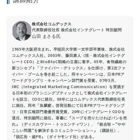
株式会社コムデックス
代表取締役社長 株式会社インテグレート 特別顧問
山田 まさる氏
1965年大阪府生まれ。早稲田大学第一文学部卒業後、株式会社
コムデックス入社。2003年、藤田康人（現・株式会社インテグ
レートCEO）とBtoBtoC戦略の立案に着手。05年、食物繊維の
新コンセプト「ファイバー・デトックス」を仕掛け、第2次ファ
イバー・ブームを巻き起こした。同キャンペーンは、日本PRア
ワードグランプリ・キャンペーン部門賞を受賞。07年5月、
IMC（Integrated Marketing Communication）を実践す
る日本初のプランニングブティックとして株式会社インテグレー
トを設立、COOに就任。08年にはコムデックス代表取締役社長
に就任。同年「魚麟癬」啓発活動にて日本PRアワードグランプ
リ・日常広報部門最優秀賞受賞。20年にインテグレートCOOを
退任、特別顧問に就任。著書に『スープを売りたければパンを売
れ』（ディスカヴァー・トゥエンティワン）、『統合知～"やや
こしい問題"を解決するコミュニケーション～』（講談社）、
『脱広告・超PR』（ダイヤモンド社）がある。