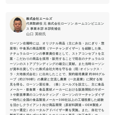
株式会社エールズ
代表取締役 元 株式会社ローソン ホームコンビニエン
ス 事業本部 本部長補佐
山口 英樹氏
ローソン在籍時には、オリジナル商品（主に弁当・おにぎり・惣
菜等）中食系の商品開発（マーチャンダイザー）を経験した後、
ナチュラルローソンの事業責任者として、ストアコンセプトを立
案・こだわりの商品を採用・販売することで現在のナチュラルロ
ーソンのストアブランディングの確立に貢献。また当時ローソン
が資本出資していた株式会社大地を守る会（現：オイシックス・
ラ・大地株式会社）に出向したことで、契約栽培農家 約800グル
ープ（約2700軒）の農家と交流し農業（一次産業）に関する知
見を得る。ローソン退社後、（株）エールズを設立し、主に食品
メーカー・飲食業・食品素材メーカーにおける販路開拓のサポー
トや新規事業のコンサルティング・ローソンのマーチャンダイザ
ー時代に全国の食品製造メーカー300社以上の工場視察した経験
を活かしクライアント向け商品開発（原材料調達～OEM製造メ
ーカー選定）のトータルアドバイザー業を実施。また、自社でも
製造工場を持たずに企画したオリジナル商品（加工食品）の