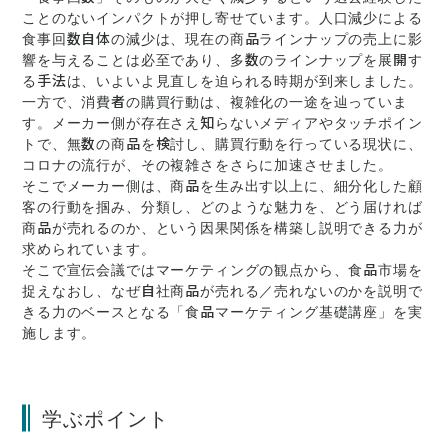
ことのないインパクトが押し寄せています。人口減少による
食事回数自体の減少は、現在の商品ラインナップの売上に影
響を与えることは必至であり、多数のラインナップを展開す
る手法は、いよいよ見直しを迫られる時期が到来しました。
一方で、消費者の購買行動は、複雑化の一途を辿っていま
す。メーカー側が存在さえ知らないメディアやタッチポイン
トで、無数の商品を検討し、購買行動を行っている現状に、
コロナの流行が、その複雑さをさらに加速させました。
そこでメーカー側は、商品を生み出す以上に、細分化した顧
客の行動を掴み、分類し、どのような魅力を、どう届ければ
商品が売れるのか、という因果関係を構築し説明できる力が
求められています。
そこで宣伝会議ではマーケティングの観点から、食品市場を
捉えなおし、なぜ自社商品が売れる／売れないのかを説明で
きる力のベースとなる「食品マーケティング基礎講座」を実
施します。
学ぶポイント