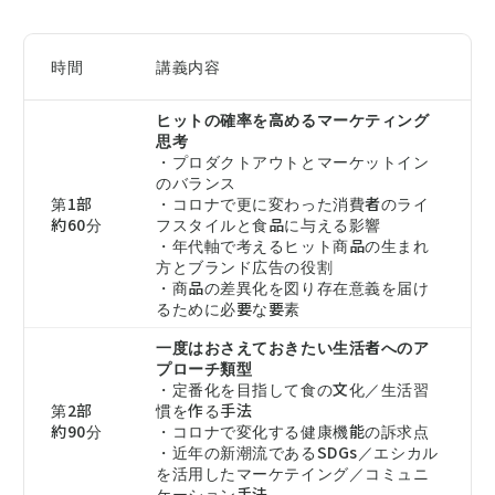
時間
講義内容
ヒットの確率を高めるマーケティング
思考
・プロダクトアウトとマーケットイン
のバランス
第1部
・コロナで更に変わった消費者のライ
約60分
フスタイルと食品に与える影響
・年代軸で考えるヒット商品の生まれ
方とブランド広告の役割
・商品の差異化を図り存在意義を届け
るために必要な要素
一度はおさえておきたい生活者へのア
プローチ類型
・定番化を目指して食の文化／生活習
第2部
慣を作る手法
約90分
・コロナで変化する健康機能の訴求点
・近年の新潮流であるSDGs／エシカル
を活用したマーケテイング／コミュニ
ケーション手法