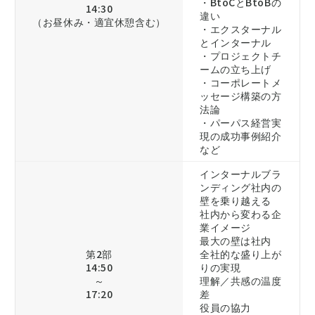
・BtoCとBtoBの
14:30
違い
（お昼休み・適宜休憩含む）
・エクスターナル
とインターナル
・プロジェクトチ
ームの立ち上げ
・コーポレートメ
ッセージ構築の方
法論
・パーパス経営実
現の成功事例紹介
など
インターナルブラ
ンディング社内の
壁を乗り越える
社内から変わる企
業イメージ
最大の壁は社内
第2部
全社的な盛り上が
14:50
りの実現
～
理解／共感の温度
17:20
差
役員の協力