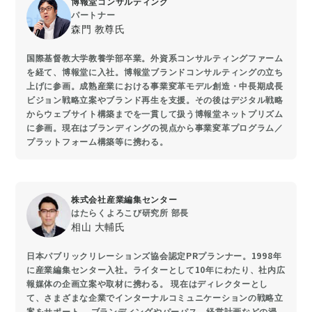
博報堂コンサルティング
パートナー
森門 教尊氏
国際基督教大学教養学部卒業。外資系コンサルティングファーム
を経て、博報堂に入社。博報堂ブランドコンサルティングの立ち
上げに参画。成熟産業における事業変革モデル創造・中長期成長
ビジョン戦略立案やブランド再生を支援。その後はデジタル戦略
からウェブサイト構築までを一貫して扱う博報堂ネットプリズム
に参画。現在はブランディングの視点から事業変革プログラム／
プラットフォーム構築等に携わる。
株式会社産業編集センター
はたらくよろこび研究所 部長
相山 大輔氏
日本パブリックリレーションズ協会認定PRプランナー。1998年
に産業編集センター入社。ライターとして10年にわたり、社内広
報媒体の企画立案や取材に携わる。 現在はディレクターとし
て、さまざまな企業でインターナルコミュニケーションの戦略立
案をサポート。 ブランディングやパーパス、経営計画などの浸