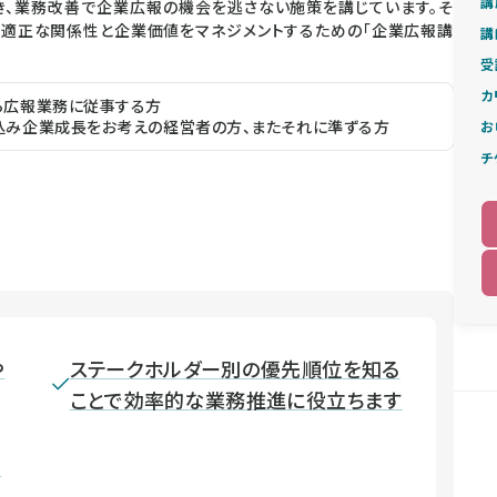
講
き、業務改善で企業広報の機会を逃さない施策を講じています。そ
の適正な関係性と企業価値をマネジメントするための「企業広報講
講
受
カ
ら広報業務に従事する方
込み企業成長をお考えの経営者の方、またそれに準ずる方
お
チ
や
ステークホルダー別の優先順位を知る
ことで効率的な業務推進に役立ちます
ウ