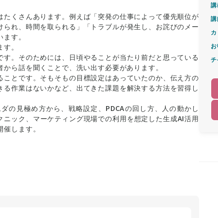
講
はたくさんあります。例えば「突発の仕事によって優先順位が
講
けられ、時間を取られる」「トラブルが発生し、お詫びのメー
カ
います。
お
ます。
です。そのためには、日頃やることが当たり前だと思っている
チ
者から話を聞くことで、洗い出す必要があります。
ることです。そもそもの目標設定はあっていたのか、伝え方の
きる作業はないかなど、出てきた課題を解決する方法を習得し
ダの見極め方から、戦略設定、PDCAの回し方、人の動かし
クニック、マーケティング現場での利用を想定した生成AI活用
開催します。