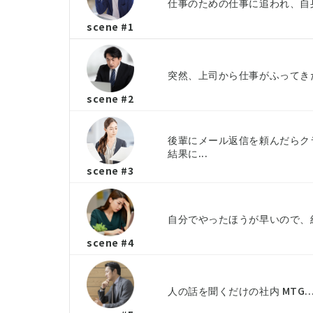
仕事のための仕事に追われ、自身
scene #1
突然、上司から仕事がふってきた
scene #2
後輩にメール返信を頼んだらク
結果に...
scene #3
自分でやったほうが早いので、結
scene #4
人の話を聞くだけの社内 MTG.