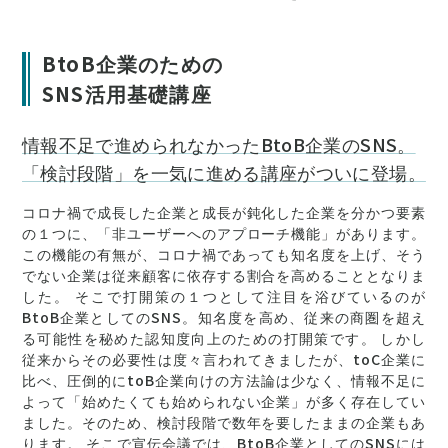
BtoB企業のための
SNS活用基礎講座
情報不足で進められなかったBtoB企業のSNS。
「検討段階」を一気に進める講座がついに登場。
コロナ禍で成長した企業と成長が鈍化した企業を分かつ要素
の１つに、「非ユーザーへのアプローチ機能」があります。
この機能の有無が、コロナ禍であっても知名度を上げ、そう
でない企業は従来顧客に依存する割合を高めることとなりま
した。 そこで打開策の１つとして注目を浴びているのが
BtoB企業としてのSNS。知名度を高め、従来の商圏を超え
る可能性を秘めた認知度向上のための打開策です。 しかし
従来からその必要性は度々言われてきましたが、toC企業に
比べ、圧倒的にtoB企業向けの方法論は少なく、情報不足に
よって「始めたくても始められない企業」が多く存在してい
ました。そのため、検討段階で数年を要したままの企業もあ
ります。 そこで宣伝会議では、BtoB企業としてのSNSには