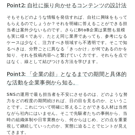
Point2: 自社に振り向かせるコンテンツの設計法
そもそもどのような情報を発信すれば、自社に興味をもって
もらえるのでしょうか？それを明確に答えることができる担
当者は案外少ないものです。さらにBtoB企業は業態も規模
も実に様々であり、たとえ同じ業界であっても、参考になる
ケースは少なく、注力すべき領域すら不透明です。そこで知
るべきは、分野ごとに異なる「きっかけ」が何であるのかを
知り、それを投稿内容へと繋げていく力です。それらを点で
はなく、線として結びつける方法を学びます。
Point3: 「企業の顔」となるまでの期間と具体的
な活動を企業事例から知る。
SNSの運用で最も担当者を不安にさせるのは、どのような努
力をどの程度の期間続ければ、日の目を見るのか、というこ
とです。これについて明確に答えることができる人材は当然
ながら社内にはいません。そこで先駆者たちの事例から、当
時の組織体制や日常業務から、何からはじめ、どの点を重要
視して継続していったのか、実態に迫ることでヒントが見え
てきます。