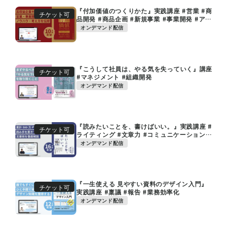
『付加価値のつくりかた』実践講座 #営業 #商
チケット可
品開発 #商品企画 #新規事業 #事業開発 #アイ
デア
オンデマンド配信
『こうして社員は、やる気を失っていく』講座
チケット可
#マネジメント #組織開発
オンデマンド配信
『読みたいことを、書けばいい。』実践講座 #
チケット可
ライティング #文章力 #コミュニケーション #
編集
オンデマンド配信
『一生使える 見やすい資料のデザイン入門』
チケット可
実践講座 #稟議 #報告 #業務効率化
オンデマンド配信