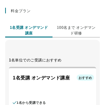
む セカンドキャリアの見つけ方』（ビジネス教育出版
社）がある。 最新刊は、今回のセミナーテーマである
料金プラン
「個人事業主」という働き方をテーマとした『老後のお金
に困りたくなければ “半”個人事業主になりなさい』（日
本実業出版社）。 2022年から一般社団法人ビューティフ
1名受講 オンデマンド
100名まで オンデマン
ルエージング協会ライフデザインアドバイザー養成講座修
講座
ド研修
了者の会（ＬＤＡの会）の代表もつとめている。
1名単位でのご受講におすすめ
1名受講 オンデマンド講座
おすすめ
1名から受講できる