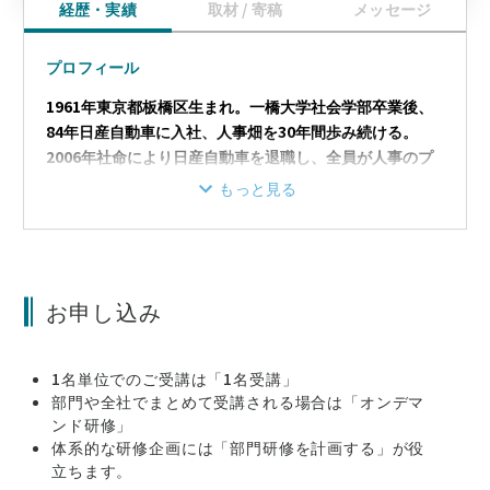
経歴・実績
取材 / 寄稿
メッセージ
プロフィール
1961年東京都板橋区生まれ。一橋大学社会学部卒業後、
84年日産自動車に入社、人事畑を30年間歩み続ける。
2006年社命により日産自動車を退職し、全員が人事のプ
ロ集団という関連会社に転籍。人材派遣部長、出向担当部
もっと見る
長、管理部長（人事・総務・経理管轄）に就任。このポス
トで中高年キャリアへの造詣を深める。 2014年退職後、
独立し、人事業務請負の「リスタートサポート木村勝事務
所」及び「行政書士木村勝事務所」開設。独立後もインデ
お申し込み
ィペンデントコントラクターとして民間企業内人事部に席
を置き、日々発生する人事課題に対応する現役人事マンの
顔を持つ。 2014年6月国立大学法人電気通信大学特任講
1名単位でのご受講は「1名受講」
師に就任（キャリアデザイン、キャリア教育基礎を担当）
部門や全社でまとめて受講される場合は「オンデマ
著書に『働けるうちは働きたい人のためのキャリアの教科
ンド研修」
書』（朝日新聞出版）、『知らないと後悔する定年後の働
体系的な研修企画には「部門研修を計画する」が役
き方』（フォレスト出版）、『ミドルシニアのための日本
立ちます。
版ライフシフト戦略』、『会社を辞めたいと思った時に読