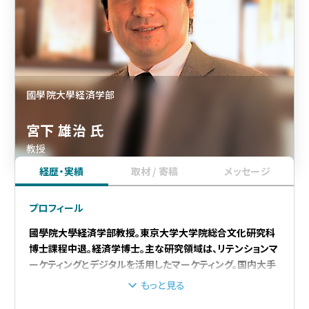
國學院大學経済学部
宮下 雄治 氏
教授
経歴・実績
取材 / 寄稿
メッセージ
プロフィール
國學院大學経済学部教授。東京大学大学院総合文化研究科
博士課程中退。経済学博士。主な研究領域は、リテンションマ
ーケティングとデジタルを活用したマーケティング。国内大手
広告会社にて消費財メーカーのプロモーションの立案業務
もっと見る
に従事したのち、流通のシンクタンクにて小売企業のＣＲＭ