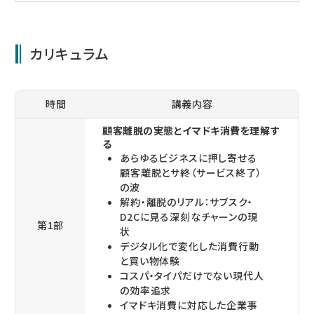
（顧客管理）業務とプロモーションの効果測定に携わる。その
後、城西国際大学を経て現職。現在は、国内の流通・サービス
業を中心にリテンションマーケティングにおけるＣＲＭ戦略を
カリキュラム
はじめ、サブスクリプションや店舗ＤＸ等のマーケティング支
援や研修活動に携わっている。中国のデジタル経済の動向や
プラットフォーマーのＡＩやフィンテックを活用したビジネス
を長年にわたり研究し、メディア寄稿や講演、学会での発表を
時間
講義内容
行なっている。
顧客離脱の実態とイマドキ消費を理解す
る
あらゆるビジネスに押し寄せる
顧客離脱とサ終（サービス終了）
の波
解約・離脱のリアル：サブスク・
D2Cに見る深刻なチャーンの現
第1部
状
デジタル化で変化した消費行動
と買い物体験
コスパ・タイパだけでない現代人
の効率追求
イマドキ消費に対応した企業事