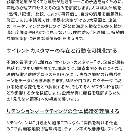
顧客満足度が高くても離脱が起きる——この矛盾を解くために、
満足の心理プロセスとその歪みを解説します。人は購入体験を
「感情」「記憶」「比較」によって再評価し、自分の満足を無意識に
修正します。本講義では、満足を決定づける3大要因と、企業
の“マーケティングの押しつけ”がなぜ満足を損なうのかを検討。
満足度調査やNPSでは見えない“心理的離反”を理解し、持続的
な顧客関係に必要な感情設計を考えます。
サイレントカスタマーの存在と行動を可視化する
不満を表明せずに離れる“サイレントカスタマー”は、企業が最も
見落としやすい顧客層です。講義では、調査事例をもとにその心
理的特徴と離脱プロセスを明らかにし、声なき顧客の行動パタ
ーンをデータから読み解きます。SNSや口コミ、ログデータに現
れる微細な変化をどう解釈するか、そしてそれがブランド信頼に
どう影響するかを検証します。企業が真に顧客を理解するため
の「見えない顧客」への視点を養います。
リテンションマーケティングの全体構造を理解する
リテンションは“引き止め施策”ではなく、“関係を続ける仕組
み”です。顧客離脱の循環構造、チャーン率の改善原理、ファン化