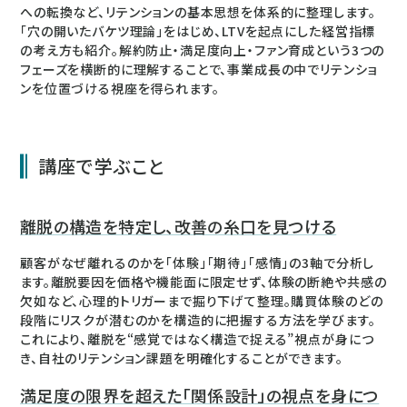
への転換など、リテンションの基本思想を体系的に整理します。
「穴の開いたバケツ理論」をはじめ、LTVを起点にした経営指標
の考え方も紹介。解約防止・満足度向上・ファン育成という3つの
フェーズを横断的に理解することで、事業成長の中でリテンショ
ンを位置づける視座を得られます。
講座で学ぶこと
離脱の構造を特定し、改善の糸口を見つける
顧客がなぜ離れるのかを「体験」「期待」「感情」の3軸で分析し
ます。離脱要因を価格や機能面に限定せず、体験の断絶や共感の
欠如など、心理的トリガーまで掘り下げて整理。購買体験のどの
段階にリスクが潜むのかを構造的に把握する方法を学びます。
これにより、離脱を“感覚ではなく構造で捉える”視点が身につ
き、自社のリテンション課題を明確化することができます。
満足度の限界を超えた「関係設計」の視点を身につ