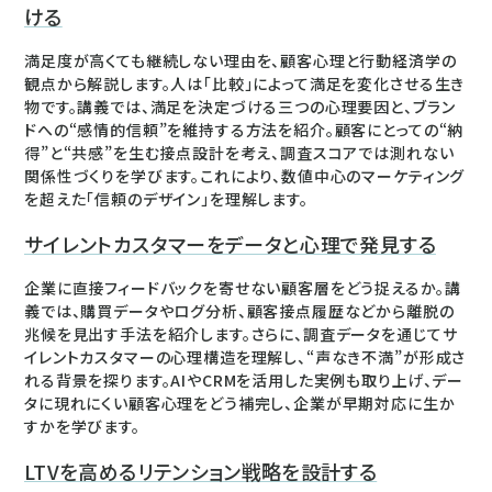
ける
満足度が高くても継続しない理由を、顧客心理と行動経済学の
観点から解説します。人は「比較」によって満足を変化させる生き
物です。講義では、満足を決定づける三つの心理要因と、ブラン
ドへの“感情的信頼”を維持する方法を紹介。顧客にとっての“納
得”と“共感”を生む接点設計を考え、調査スコアでは測れない
関係性づくりを学びます。これにより、数値中心のマーケティング
を超えた「信頼のデザイン」を理解します。
サイレントカスタマーをデータと心理で発見する
企業に直接フィードバックを寄せない顧客層をどう捉えるか。講
義では、購買データやログ分析、顧客接点履歴などから離脱の
兆候を見出す手法を紹介します。さらに、調査データを通じてサ
イレントカスタマーの心理構造を理解し、“声なき不満”が形成さ
れる背景を探ります。AIやCRMを活用した実例も取り上げ、デー
タに現れにくい顧客心理をどう補完し、企業が早期対応に生か
すかを学びます。
LTVを高めるリテンション戦略を設計する