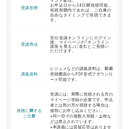
マンド配信。
お申込日から14日間視聴可能。
受講形態
視聴期間内であれば、ご自身の
自由なタイミングで視聴できま
す。
宣伝会議オンラインにログイン
後、マイページの「オンライン
受講方法
講座を見る」に進むとご視聴い
ただけます。
レジュメなどの講義資料は、動画
講義資料
視聴画面からPDF形式でダウンロ
ード可能です。
受講には、実際に視聴される方の
マイページ登録が必要です。申込
者とは別の方が視聴する場合は、
視聴に関する
個別にお申し込みください。
ご注意
※同一IDでの複数人視聴・上映な
どは禁止されています。
※本講義には質疑応答はありませ