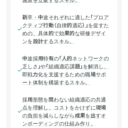
新卒・中途それぞれに適した「プロア
クティブ行動（自律的適応）」を促すた
めの、具体的で効果的な研修デザイ
ンを設計するスキル。
中途採用特有の「人的ネットワークの
乏しさ」や「組織適応課題」を解消し、
即戦力化を支援するための職場サポ
ート体制を構築するスキル。
採用形態を問わない組織適応の共通
点を理解し、コストをかけずに現場
の負担を減らしながら成果を出すオ
ンボーディングの仕組み作り。