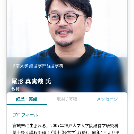
甲南大学 経営学部経営学科
尾形 真実哉 氏
教授
経歴・実績
取材 / 寄稿
メッセージ
プロフィール
宮城県に生まれる。2007年神戸大学大学院経営学研究科
博士後期課程を修了（博士（経営学）取得）。同年4月より甲