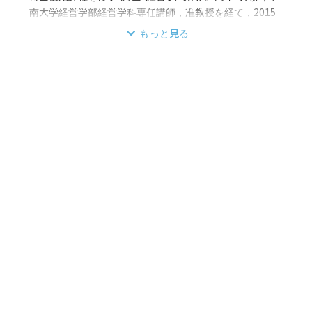
南大学経営学部経営学科専任講師，准教授を経て，2015
年，教授となり，現在に至る。専門分野は，組織行動論，
もっと見る
経営組織論。研究テーマは，新卒採用者の組織適応と中途
採用者の組織再適応といったオンボーディングに関する研
究に長い間従事し，最近は育成上手の研究にも尽力してい
る。
近著に『組織になじませる力―オンボーディングが新卒・
中途の離職を防ぐ―』（アルク，2022年），『中途採用人
材を活かすマネジメント―転職者の組織再適応を促進する
ために―』（生産性出版，2021年），『若年就業者の組織
適応―リアリティ・ショックからの成長』（白桃書房，
2020年）がある。その他，共著書籍や論文，新聞記事など
も多数執筆している。