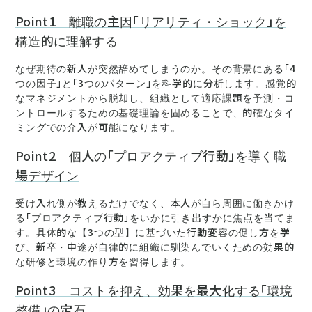
Point1 離職の主因「リアリティ・ショック」を
構造的に理解する
なぜ期待の新人が突然辞めてしまうのか。その背景にある「4
つの因子」と「3つのパターン」を科学的に分析します。感覚的
なマネジメントから脱却し、組織として適応課題を予測・コ
ントロールするための基礎理論を固めることで、的確なタイ
ミングでの介入が可能になります。
Point2 個人の「プロアクティブ行動」を導く職
場デザイン
受け入れ側が教えるだけでなく、本人が自ら周囲に働きかけ
る「プロアクティブ行動」をいかに引き出すかに焦点を当てま
す。具体的な【3つの型】に基づいた行動変容の促し方を学
び、新卒・中途が自律的に組織に馴染んでいくための効果的
な研修と環境の作り方を習得します。
Point3 コストを抑え、効果を最大化する「環境
整備」の定石