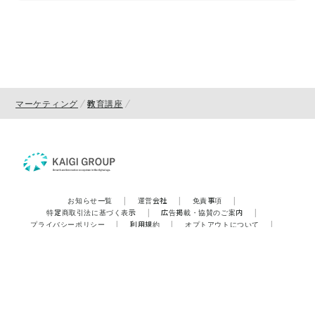
マーケティング
教育講座
お知らせ一覧
|
運営会社
|
免責事項
|
特定商取引法に基づく表示
|
広告掲載・協賛のご案内
|
プライバシーポリシー
|
利用規約
|
オプトアウトについて
|
利用者情報の外部送信について
|
よくあるご質問（FAQ）
|
お問合せ
|
サイトマップ
1名受講で申し込む
オンデマンド研修を申し込む
Copyright © 株式会社宣伝会議. All rights reserved.