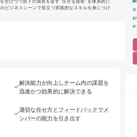
を空けつつ部下の成長を促す"任せる技術"を体系的に
講
際のビジネスシーンで役立つ実践的なスキルを身につけ
カ
お
チ
下
解決能力が向上しチーム内の課題を
迅速かつ効果的に解決できる
の
適切な任せ方とフィードバックでメ
ンバーの能力を引き出す
、