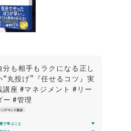
自分も相手もラクになる正し
い“丸投げ”『任せるコツ』実
践講座 #マネジメント #リー
ダー #管理
オンデマンド配信
座で学ぶこと