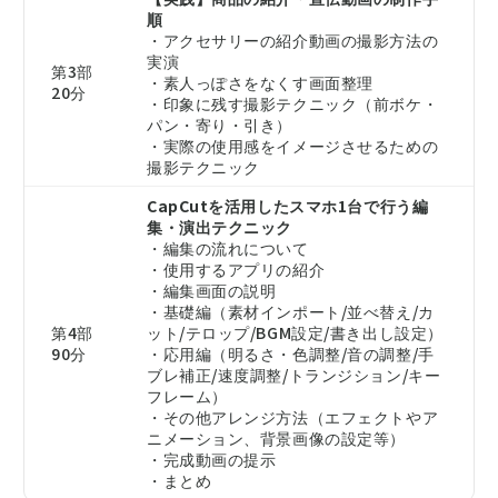
順
・アクセサリーの紹介動画の撮影方法の
実演
第3部
・素人っぽさをなくす画面整理
20分
・印象に残す撮影テクニック（前ボケ・
パン・寄り・引き）
・実際の使用感をイメージさせるための
撮影テクニック
CapCutを活用したスマホ1台で行う編
集・演出テクニック
・編集の流れについて
・使用するアプリの紹介
・編集画面の説明
・基礎編（素材インポート/並べ替え/カ
第4部
ット/テロップ/BGM設定/書き出し設定）
90分
・応用編（明るさ・色調整/音の調整/手
ブレ補正/速度調整/トランジション/キー
フレーム）
・その他アレンジ方法（エフェクトやア
ニメーション、背景画像の設定等）
・完成動画の提示
・まとめ