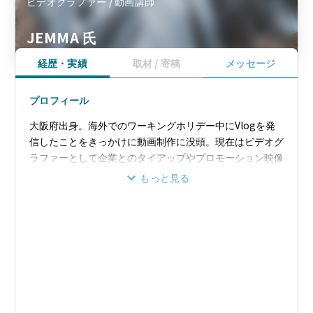
ビデオグラファー / 動画講師
JEMMA 氏
経歴・実績
取材 / 寄稿
メッセージ
プロフィール
大阪府出身。海外でのワーキングホリデー中にVlogを発
信したことをきっかけに動画制作に没頭。現在はビデオグ
ラファーとして企業とのタイアップやプロモーション映像
の制作、専門学校や自治体等で動画制作のセミナー講師と
もっと見る
して活動中。自身のYouTubeチャンネル『じぇます
た。』では、スマホだけでできる動画制作のTipsをはじ
め、映像作品や機材レビュー等の発信をしている。著書
「スマホ1台で動画制作はじめます！」は発売半年で累計
1万部を突破。