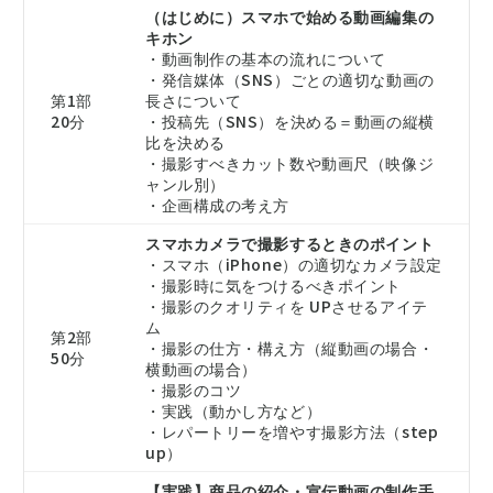
（はじめに）スマホで始める動画編集の
キホン
・動画制作の基本の流れについて
・発信媒体（SNS）ごとの適切な動画の
第1部
長さについて
20分
・投稿先（SNS）を決める＝動画の縦横
比を決める
・撮影すべきカット数や動画尺（映像ジ
ャンル別）
・企画構成の考え方
スマホカメラで撮影するときのポイント
・スマホ（iPhone）の適切なカメラ設定
・撮影時に気をつけるべきポイント
・撮影のクオリティを UPさせるアイテ
ム
第2部
・撮影の仕方・構え方（縦動画の場合・
50分
横動画の場合）
・撮影のコツ
・実践（動かし方など）
・レパートリーを増やす撮影方法（step
up）
【実践】商品の紹介・宣伝動画の制作手