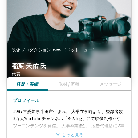
映像プロダクション.new（ドットニュー）
稲葉 天佑 氏
代表
経歴・実績
取材 / 寄稿
メッセージ
プロフィール
1997年愛知県半田市生まれ。 大学在学時より、登録者数
3万人YouTubeチャンネル「KCVlog」にて映像制作ハウ
ツーコンテンツを発信。 大学卒業後は、広告代理店に2年
間勤務しWeb広告の知見を深める。 2022年、大学時代か
もっと見る