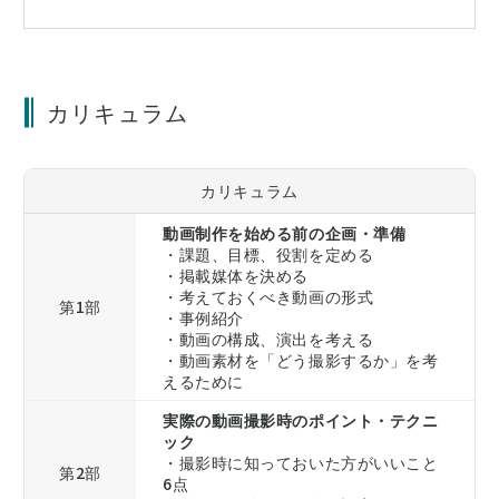
らの友人と共に「映像プロダクション.new」を発足、映
像クリエイター兼Webマーケターとして企業や店舗のプ
ロモーション・ブランディング映像などを制作している。
2023年、書籍「Vlogもシネマティックも思いのままに。
カリキュラム
はじめての動画撮影＆編集レシピ」を出版し、行政・学
校・企業などで映像制作の講師としても活動。
カリキュラム
動画制作を始める前の企画・準備
・課題、目標、役割を定める
・掲載媒体を決める
・考えておくべき動画の形式
第1部
・事例紹介
・動画の構成、演出を考える
・動画素材を「どう撮影するか」を考
えるために
実際の動画撮影時のポイント・テクニ
ック
・撮影時に知っておいた方がいいこと
第2部
6点