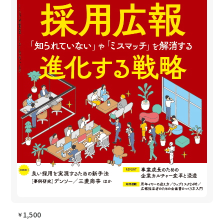
1,500
￥