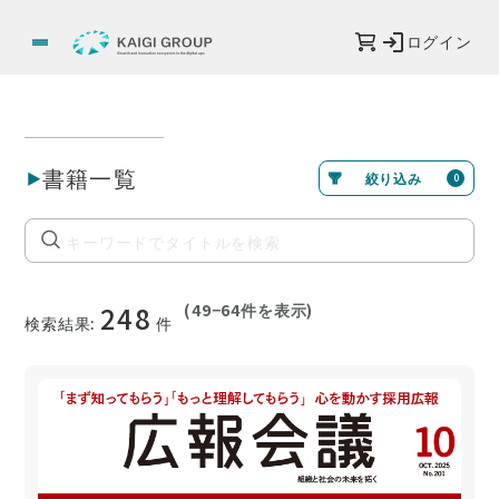
ログイン
書籍一覧
絞り込み
0
248
(
49
−
64
件を表示)
検索結果:
件