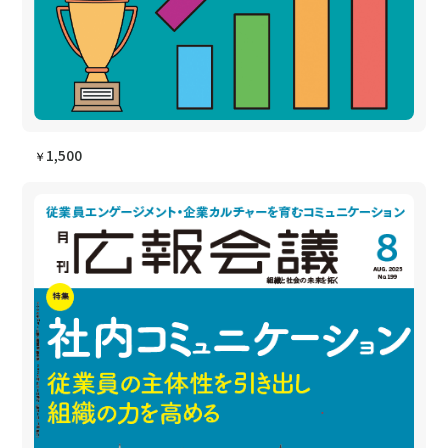
1,500
￥