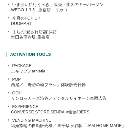
いま会いに行くべき、販売・接客のキーパーソン
WEGO 1.3.5...原宿店 リカコ
今月のPOP UP
DUOMART
まちの“愛され店舗”探訪
世田谷区赤堤 皿書店
ACTIVATION TOOLS
PACKAGE
エキップ／athletia
POP
西尾／「奇跡の歯ブラシ」体験販売什器
OOH
サンロッカーズ渋谷／デジタルサイネージ車両広告
EXPERIENCE
CONVERSE STORE SENDAI×仙台89ERS
VENDING MACHINE
結婚指輪の自動販売機／JR千駄ヶ谷駅「JAM HOME MADE」