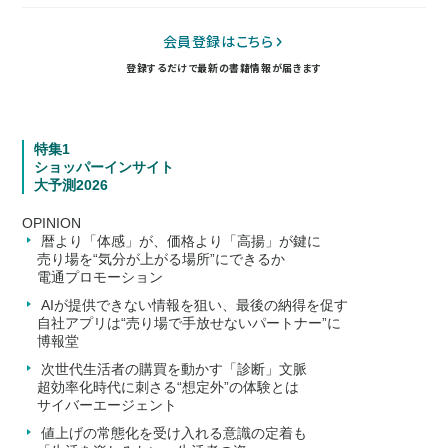
会員登録はこちら
登録するだけで最新の書籍情報が届きます
特集1
ショッパーインサイト
大予測2026
OPINION
暦より「体感」が、価格より「高揚」が鍵に
売り場を“気分が上がる場所”にできるか
電通プロモーション
AIが提供できない情報を狙い、最後の納得を促す
自社アプリは“売り場で手放せないパートナー”に
博報堂
次世代生活者の購買を動かす「診断」文脈
超効率化時代に刺さる“想定外”の体験とは
サイバーエージェント
値上げの常態化を受け入れる意識の定着も