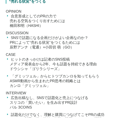
“売れる状況”をつくる
OPINION
合意形成としてのPRの力で
売れる空気をつくり出すためには
橋田和明（HASHI）
DISCUSSION
SNSで話題になる企画だけがよい企画なのか？
PRによって“売れる状況”をつくるためには
辰野アンナ（電通）×小田切 萌（GO）
CASE
ヒットのきっかけは記者のSNS投稿
メディア発表会から2年、今も話題を持続できる理由
ドウシシャ「ゴリラシリーズ」
「グミッツェル」からヒトツブカンロを知ってもらう
ASMR動画から生まれたPR思考の戦略とは
カンロ「グミッツェル」
INTERVIEW
広告出稿なし、SNSで話題化と売上につなげる
スリコの「買いたい」を生み出すPR設計
パル 3COINS
話題化だけでなく、理解と購買につなげてこそPRの成功