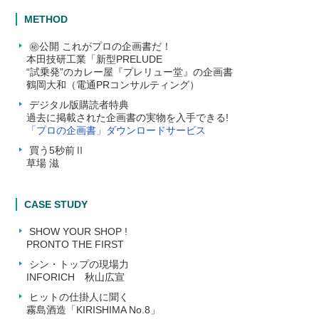
METHOD
㊙公開 これがプロの企画書だ！
本田技研工業「新型PRELUDE
“試乗発”のカレー屋『プレリュー堂』の企画書
鶴岡大和（電通PRコンサルティング）
デジタル版購読者特典
過去に掲載された企画書の実物を入手できる!
「プロの企画書」ダウンロードサービス
買う5秒前Ⅱ
草場 滋
CASE STUDY
SHOW YOUR SHOP !
PRONTO THE FIRST
シン・トップの現場力
INFORICH 秋山広宣
ヒットの仕掛人に聞く
霧島酒造「KIRISHIMA No.8」