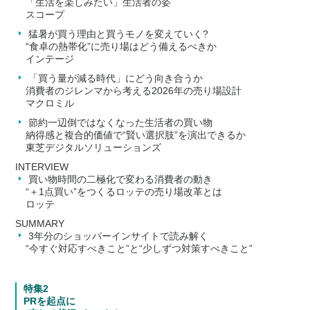
「生活を楽しみたい」生活者の姿
スコープ
猛暑が買う理由と買うモノを変えていく?
“食卓の熱帯化”に売り場はどう備えるべきか
インテージ
「買う量が減る時代」にどう向き合うか
消費者のジレンマから考える2026年の売り場設計
マクロミル
節約一辺倒ではなくなった生活者の買い物
納得感と複合的価値で“賢い選択肢”を演出できるか
東芝デジタルソリューションズ
INTERVIEW
買い物時間の二極化で変わる消費者の動き
“＋1点買い”をつくるロッテの売り場改革とは
ロッテ
SUMMARY
3年分のショッパーインサイトで読み解く
“今すぐ対応すべきこと”と“少しずつ対策すべきこと”
特集2
PRを起点に