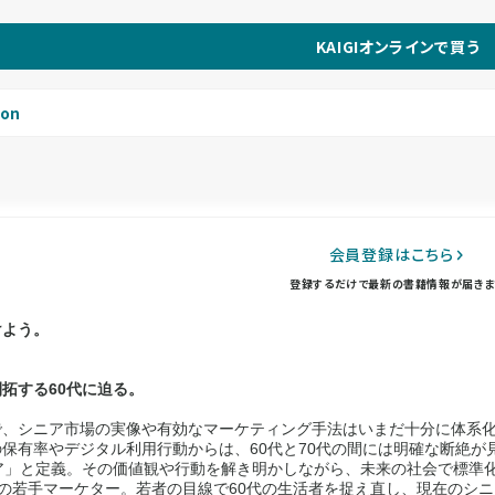
KAIGIオンラインで買う
on
会員登録はこちら
登録するだけで最新の書籍情報が届きま
けよう。
拓する60代に迫る。
、シニア市場の実像や有効なマーケティング手法はいまだ十分に体系化
保有率やデジタル利用行動からは、60代と70代の間には明確な断絶が
ア」と定義。その価値観や行動を解き明かしながら、未来の社会で標準
の若手マーケター。若者の目線で60代の生活者を捉え直し、現在のシ