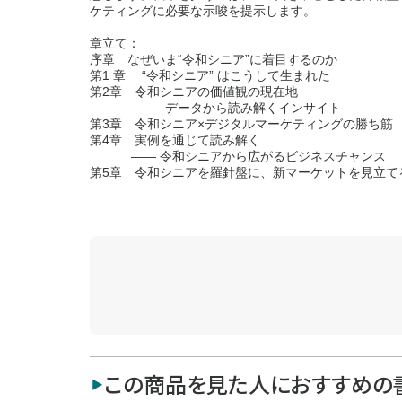
ケティングに必要な示唆を提示します。
章立て：
序章 なぜいま“令和シニア”に着目するのか
第1 章 “令和シニア” はこうして生まれた
第2章 令和シニアの価値観の現在地
――データから読み解くインサイト
第3章 令和シニア×デジタルマーケティングの勝ち筋
第4章 実例を通じて読み解く
―― 令和シニアから広がるビジネスチャンス
第5章 令和シニアを羅針盤に、新マーケットを見立て
この商品を見た人におすすめの